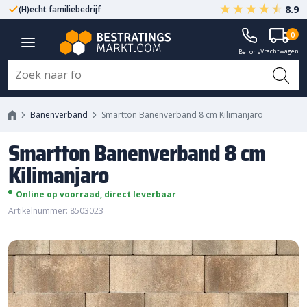
8.9
(H)echt familiebedrijf
Gegarandeerd A-kwaliteit
Smartton Banenverband 8 cm
0
Vrachtwagen
Kilimanjaro
Bel ons
Banenverband
Smartton Banenverband 8 cm Kilimanjaro
Smartton Banenverband 8 cm
Kilimanjaro
Online op voorraad, direct leverbaar
Artikelnummer: 8503023