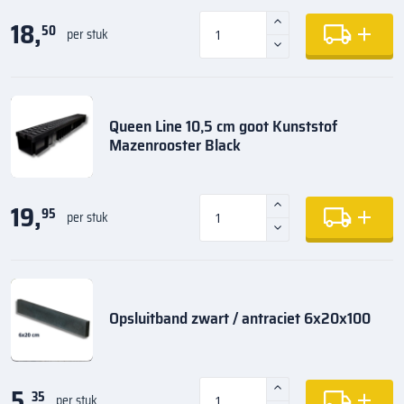
18,
50
per stuk
Queen Line 10,5 cm goot Kunststof
Mazenrooster Black
19,
95
per stuk
Opsluitband zwart / antraciet 6x20x100
5,
35
per stuk