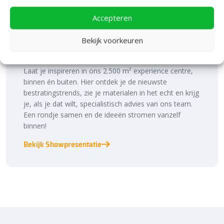
Accepteren
Bezoek onze vestiging in Heerde,
Bekijk voorkeuren
inspiratie binnen én buiten!
Laat je inspireren in ons 2.500 m² experience centre,
binnen én buiten. Hier ontdek je de nieuwste
bestratingstrends, zie je materialen in het echt en krijg
je, als je dat wilt, specialistisch advies van ons team.
Een rondje samen en de ideeën stromen vanzelf
binnen!
Bekijk Showpresentatie