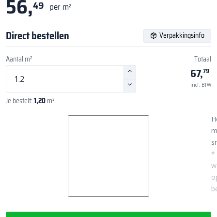
56,
49
per m²
Direct bestellen
Verpakkingsinfo
Aantal m²
Totaal
67,
79
incl. BTW
Je bestelt:
1,20
m²
H
m
sn
*
w
o
b