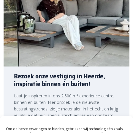
Lees meer over het
verwerken van grind en split
in ons
kenniscentrum.
Bestratingsmarkt.com: de beste prijs,
snelle levering
Bij Bestratingsmarkt.com ben je verzekerd van de beste prijs in
Nederland. Dankzij onze ruime voorraad en snelle levering kun je
ook nog eens snel aan de slag met jouw tuinproject, zodat je
snel van een sfeervolle tuin geniet. Bestel daarom vandaag nog.
Ontdek de hoogwaardige kwaliteit en voordelige prijs van Slate
Bezoek onze vestiging in Heerde,
Grey 10-30 mm bigbag 1000 KG van Redsun bij
inspiratie binnen én buiten!
Bestratingsmarkt.com.
Laat je inspireren in ons 2.500 m² experience centre,
binnen én buiten. Hier ontdek je de nieuwste
bestratingstrends, zie je materialen in het echt en krijg
je, als je dat wilt, specialistisch advies van ons team.
Een rondje samen en de ideeën stromen vanzelf
binnen!
Om de beste ervaringen te bieden, gebruiken wij technologieën zoals