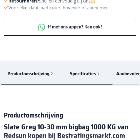
Retourneren?
Snel en eenvoudig bij ons
Voor elke klant: particulier, hovenier of aannemer
ff met ons appen? Kan ook!
Productomschrijving
Specificaties
Aanbevolen
Productomschrijving
Slate Grey 10-30 mm bigbag 1000 KG van
Redsun kopen bij Bestratingsmarkt.com