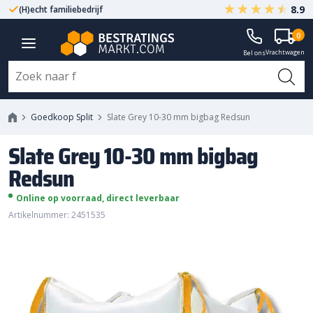
8.9
(H)echt familiebedrijf
Gegarandeerd A-kwaliteit
Slate Grey 10-30 mm bigbag
0
Vrachtwagen
Redsun
Bel ons
Goedkoop Split
Slate Grey 10-30 mm bigbag Redsun
Slate Grey 10-30 mm bigbag
Redsun
Online op voorraad, direct leverbaar
Artikelnummer: 2451535