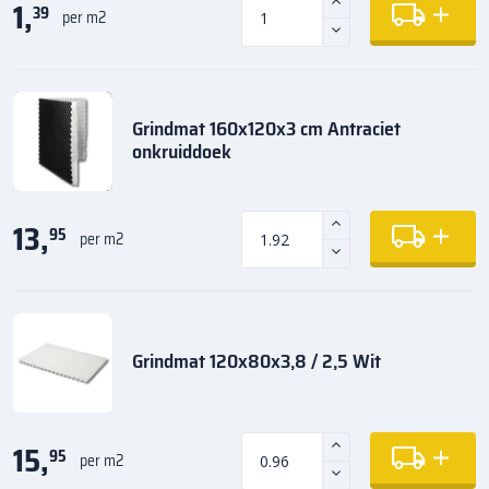
1,
39
per m2
Grindmat 160x120x3 cm Antraciet
onkruiddoek
13,
95
per m2
Grindmat 120x80x3,8 / 2,5 Wit
15,
95
per m2