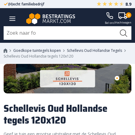
8.9
(H)echt familiebedrijf
Gegarandeerd A-kwaliteit
0
Vrachtwagen
Bel ons
Goedkope tuintegels kopen
Schellevis Oud Hollandse Tegels
Schellevis Oud Hollandse tegels 120x120
Schellevis Oud Hollandse
tegels 120x120
Geef je tuin een grootse uitstraling met de Schellevis Oud