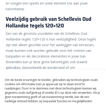
en voegen een speels en uniek element toe aan jouw
tuinontwerp.
Veelzijdig gebruik van Schellevis Oud
Hollandse tegels 120×120
Een van de grootste voordelen van de Schellevis Oud
Hollandse tegels 120×120 is hun veelzijdigheid. Deze tegels
zijn niet alleen geschikt voor het aanleggen van terrassen,
maar kunnen ook worden gebruikt voor het creëren van
tuinpaden en als decoratieve elementen in jouw tuin.
Bovendien kun je deze grote betontegels ook staand
gebruiken, bijvoorbeeld als borderrand of om
hoogteverschillen in je tuin op te vangen. Dit biedt je de
mogelijkheid om verschillende zones in jouw tuin te creëren.
Om de beste ervaringen te bieden, gebruiken wij technologieën zoals
cookies om informatie over je apparaat op te slaan en/of te
Wil je een gezellige zithoek maken in jouw tuin? Combineer
raadplegen. Door in te stemmen met deze technologieën kunnen wij
gegevens zoals surfgedrag of unieke ID's op deze site verwerken. Als je
dan de Schellevis Oud Hollandse tegels 120×120 met andere
geen toestemming geeft of uw toestemming intrekt, kan dit een
Schellevis betonelementen
, zoals
Schellevis zitelementen
of
nadelige invloed hebben op bepaalde functies en mogelijkheden.
stapelblokken. Of gebruik deze tegels in combinatie met