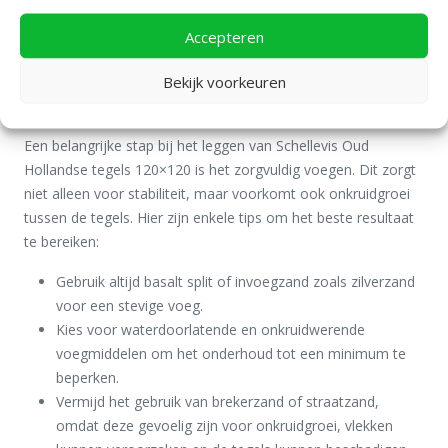
Schellevis dikformaat stenen
om afwisselende bestrating te
Accepteren
creëren. De mogelijkheden zijn eindeloos, en je kunt jouw
creativiteit volledig de vrije loop laten.
Bekijk voorkeuren
Voegadvies voor een strak resultaat
Een belangrijke stap bij het leggen van Schellevis Oud
Hollandse tegels 120×120 is het zorgvuldig voegen. Dit zorgt
niet alleen voor stabiliteit, maar voorkomt ook onkruidgroei
tussen de tegels. Hier zijn enkele tips om het beste resultaat
te bereiken:
Gebruik altijd basalt split of invoegzand zoals zilverzand
voor een stevige voeg.
Kies voor waterdoorlatende en onkruidwerende
voegmiddelen om het onderhoud tot een minimum te
beperken.
Vermijd het gebruik van brekerzand of straatzand,
omdat deze gevoelig zijn voor onkruidgroei, vlekken