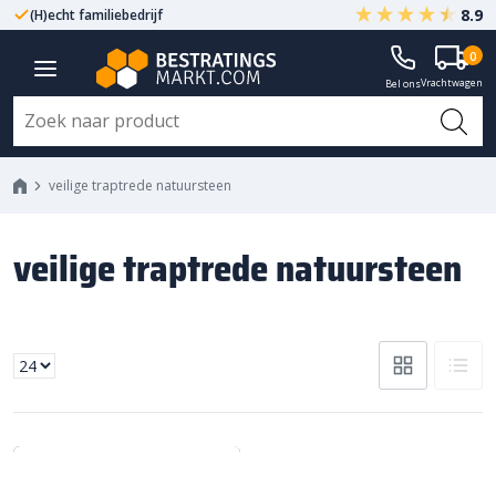
8.9
(H)echt familiebedrijf
Gegarandeerd A-kwaliteit
0
Vrachtwagen
Bel ons
veilige traptrede natuursteen
veilige traptrede natuursteen