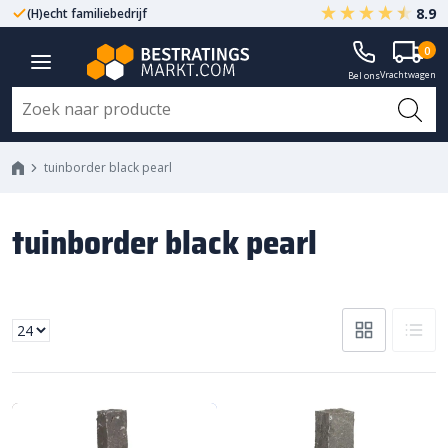
8.9
(H)echt familiebedrijf
Gegarandeerd A-kwaliteit
0
Vrachtwagen
Bel ons
tuinborder black pearl
tuinborder black pearl