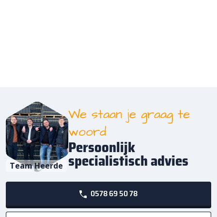
We staan je graag te
woord
Persoonlijk
specialistisch advies
Team Heerde
0578 69 50 78