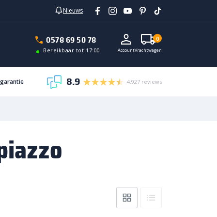
Nieuws
0578 69 50 78
0
Bereikbaar tot 17:00
Account
Vrachtwagen
8.9
sgarantie
4.927 reviews
 piazzo