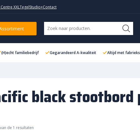
 Centre XXL
TegelStudio+
Contact
Assortiment
(H)echt familiebedrijf
Gegarandeerd A-kwaliteit
Altijd met fabriek
cific black stootbord
van de 1 resultaten