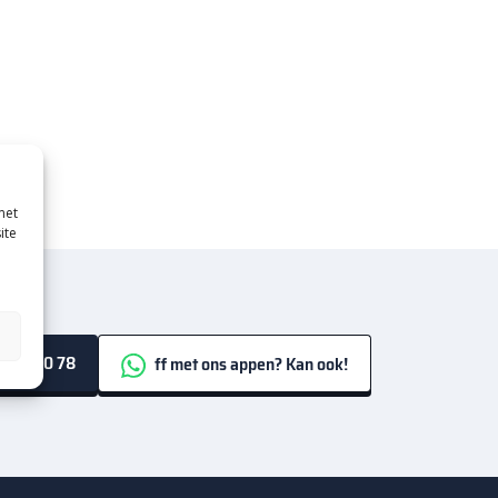
met
ite
 69 50 78
ff met ons appen? Kan ook!