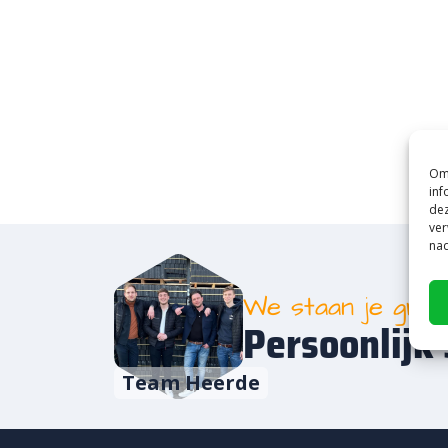
Om 
inf
dez
ver
nad
We staan je gra
Persoonlijk 
Team Heerde