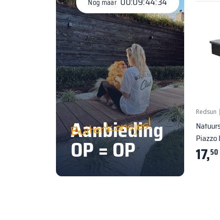
00:09:44:34
Nog maar
Redsun
Aanbieding
Buitenkansjes!
Natuurs
Piazzo 
OP = OP
17,
50