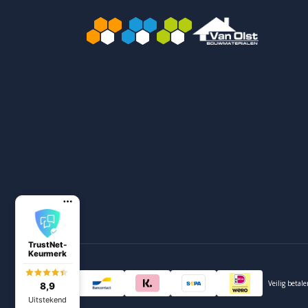
TrustNet-
Keurmerk
Veilig betal
8,9
Uitstekend