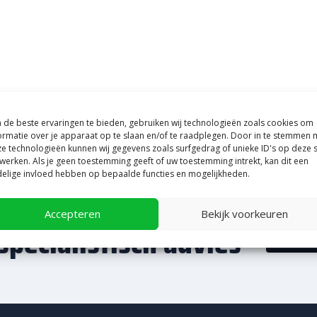
de beste ervaringen te bieden, gebruiken wij technologieën zoals cookies om
ormatie over je apparaat op te slaan en/of te raadplegen. Door in te stemmen 
e technologieën kunnen wij gegevens zoals surfgedrag of unieke ID's op deze s
werken. Als je geen toestemming geeft of uw toestemming intrekt, kan dit een
elige invloed hebben op bepaalde functies en mogelijkheden.
ag te woord
Accepteren
Bekijk voorkeuren
specialistisch advies
0578