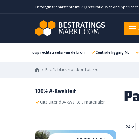
Bezorging
Kenniscentrum
FAQ
Inspiratie
Over ons
Experience
Koop rechtstreeks van de bron
Centrale ligging NL
Pacific black stootbord piazzo
Pa
100% A-Kwaliteit
Uitsluitend A-kwaliteit materialen