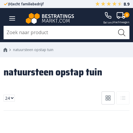
8.9
(H)echt familiebedrijf
Gegarandeerd A-kwaliteit
0
Vrachtwagen
Bel ons
natuursteen opstap tuin
natuursteen opstap tuin