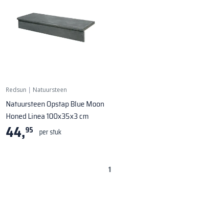
Redsun
|
Natuursteen
Natuursteen Opstap Blue Moon
Honed Linea 100x35x3 cm
44,
95
per stuk
1