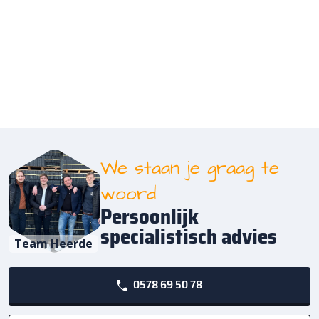
We staan je graag te
woord
Persoonlijk
specialistisch advies
Team Heerde
0578 69 50 78