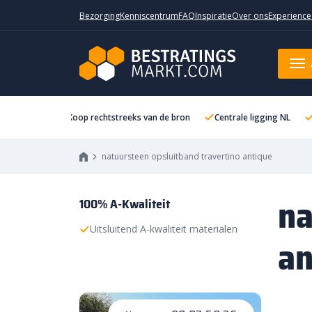
Bezorging
Kenniscentrum
FAQ
Inspiratie
Over ons
Experience
Koop rechtstreeks van de bron
Centrale ligging NL
natuursteen opsluitband travertino antique
na
100% A-Kwaliteit
Uitsluitend A-kwaliteit materialen
an