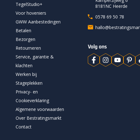
Kamperzijweg 6
TegelStudio+
8181NC Heerde
Voor hoveniers
0578 69 50 78
GWW Aanbestedingen
hallo@bestratingsma
Betalen
Bezorgen
Volg ons
Retourneren
Service, garantie &
klachten
Werken bij
Stageplekken
Privacy- en
Cookieverklaring
Algemene voorwaarden
Over Bestratingsmarkt
Contact