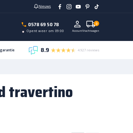
Nieuws
0578 69 50 78
0
Opent weer om 09:00
Account
Vrachtwagen
8.9
sgarantie
4.927 reviews
d travertino