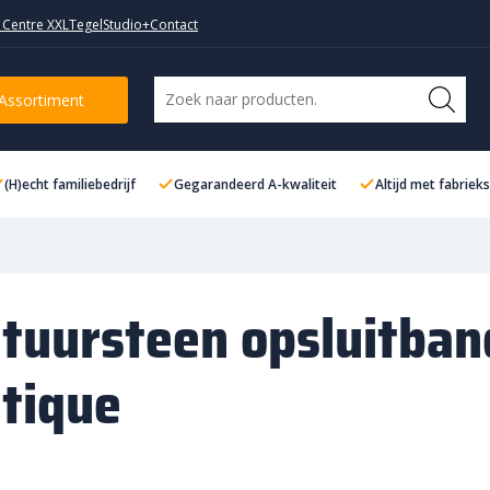
 Centre XXL
TegelStudio+
Contact
Assortiment
(H)echt familiebedrijf
Gegarandeerd A-kwaliteit
Altijd met fabriek
tuursteen opsluitban
tique