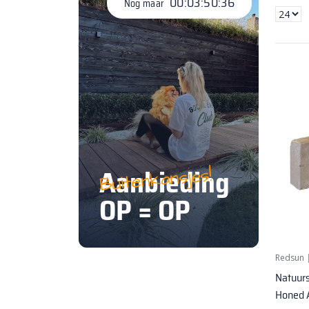
00:03:50:36
Nog maar
Aanbieding
Buitenkansjes!
OP = OP
Redsun
Natuurs
Honed 