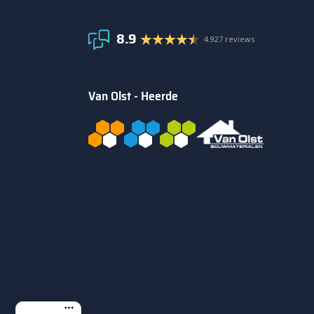
8.9
4.927 reviews
Van Olst - Heerde