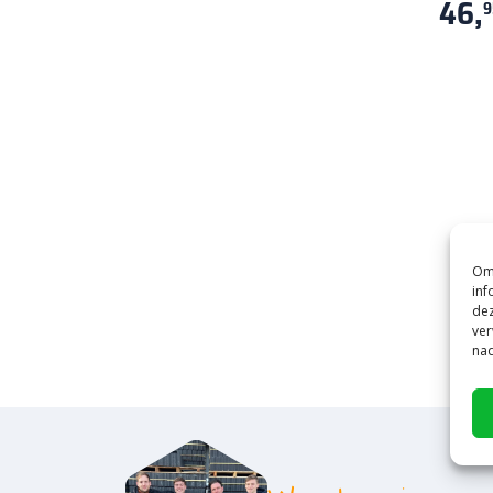
46,
9
Om 
inf
dez
ver
nad