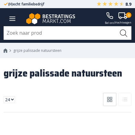
8.9
(H)echt familiebedrijf
Gegarandeerd A-kwaliteit
0
Vrachtwagen
Bel ons
grijze palissade natuursteen
grijze palissade natuursteen