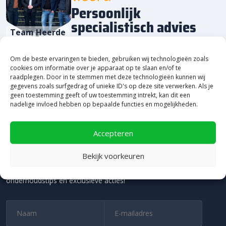
Persoonlijk
specialistisch advies
Team Heerde
Om de beste ervaringen te bieden, gebruiken wij technologieën zoals
0578 69 50 78
cookies om informatie over je apparaat op te slaan en/of te
raadplegen. Door in te stemmen met deze technologieën kunnen wij
gegevens zoals surfgedrag of unieke ID's op deze site verwerken. Als je
ff met ons appen? Kan ook!
geen toestemming geeft of uw toestemming intrekt, kan dit een
nadelige invloed hebben op bepaalde functies en mogelijkheden.
Accepteren
Schrijf je in voor onze nieuwsbrief en maak
automatisch kans!
Bekijk voorkeuren
Word VIP en ontdek als eerste de nieuwste inspiratie, slimme
onderhoudstips en exclusieve acties!