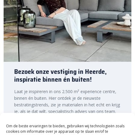
doordat de stenen beter op hun plek blijven liggen.
Lees meer over het
verwerken van grind en split
in ons
kenniscentrum.
Bestratingsmarkt.com: de beste prijs,
snelle levering
Bij Bestratingsmarkt.com ben je verzekerd van de beste prijs in
Nederland. Dankzij onze ruime voorraad en snelle levering kun je
ook nog eens snel aan de slag met jouw tuinproject, zodat je
Bezoek onze vestiging in Heerde,
snel van een sfeervolle tuin geniet. Bestel daarom vandaag nog.
inspiratie binnen én buiten!
Ontdek de hoogwaardige kwaliteit en voordelige prijs van
Porfiersplit Groen 7-14 mm zakgoed 20 KG van Redsun bij
Laat je inspireren in ons 2.500 m² experience centre,
Bestratingsmarkt.com.
binnen én buiten. Hier ontdek je de nieuwste
bestratingstrends, zie je materialen in het echt en krijg
je, als je dat wilt, specialistisch advies van ons team.
Een rondje samen en de ideeën stromen vanzelf
binnen!
Om de beste ervaringen te bieden, gebruiken wij technologieën zoals
cookies om informatie over je apparaat op te slaan en/of te