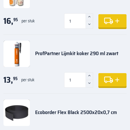
16,
95
per stuk
ProfPartner Lijmkit koker 290 ml zwart
13,
95
per stuk
Ecoborder Flex Black 2500x20x0,7 cm