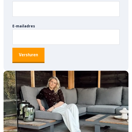
de tuin.
Scheidingswanden – bouw een wind- en zichtscherm op
maat.
Vuurplaatsen – combineer meerdere elementen voor een
E-mailadres
unieke haard.
Door te werken met een bijpassende afdeksteen zorg je voor
een perfect afgewerkte uitstraling.
Onderhoud en duurzaamheid
Dankzij de Hydro-M technologie nemen de bouwelementen
minder water en vuil op, wat resulteert in minder onderhoud.
Groene aanslag en vuil hechten minder snel aan het oppervlak en
kunnen eenvoudig verwijderd worden met water en een zachte
borstel.
Bestel Moodul afdeksteen 60x30x7,5cm
Black bij Bestratingsmarkt
Wil je eenvoudig strakke tuinwanden, zitbanken of borders