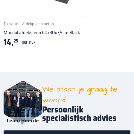
Tuinvisie
|
Afdekplaten beton
Moodul afdeksteen 60x30x7,5cm Black
14,
25
per stuk
We staan je graag te
woord
Persoonlijk
specialistisch advies
Team Heerde