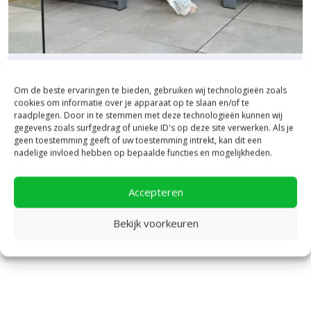
realiseren? Bestel de Moodul eenvoudig online bij
Bestratingsmarkt. Of kom ook langs in onze
showroom in
Heerde
om deze bouwelementen in het echt te bekijken!
Bezoek onze vestiging in Heerde,
inspiratie binnen én buiten!
Om de beste ervaringen te bieden, gebruiken wij technologieën zoals
cookies om informatie over je apparaat op te slaan en/of te
raadplegen. Door in te stemmen met deze technologieën kunnen wij
Laat je inspireren in ons 2.500 m² experience centre,
gegevens zoals surfgedrag of unieke ID's op deze site verwerken. Als je
binnen én buiten. Hier ontdek je de nieuwste
geen toestemming geeft of uw toestemming intrekt, kan dit een
bestratingstrends, zie je materialen in het echt en krijg
nadelige invloed hebben op bepaalde functies en mogelijkheden.
je, als je dat wilt, specialistisch advies van ons team.
Een rondje samen en de ideeën stromen vanzelf
Accepteren
binnen!
Bekijk Showpresentatie
Bekijk voorkeuren