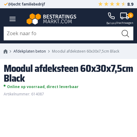
8.9
(H)echt familiebedrijf
Gegarandeerd A-kwaliteit
Moodul afdeksteen 60x30x7,5cm
0
Vrachtwagen
Black
Bel ons
Afdekplaten beton
Moodul afdeksteen 60x30x7,5cm Black
Moodul afdeksteen 60x30x7,5cm
Black
Online op voorraad, direct leverbaar
Artikelnummer: 614087