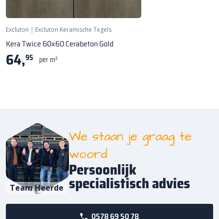
Bekijk 3D ►
Excluton
|
Excluton Keramische Tegels
Kera Twice 60x60 Cerabeton Gold
64,
95
per m²
We staan je graag te
woord
Persoonlijk
specialistisch advies
Team Heerde
0578 69 50 78