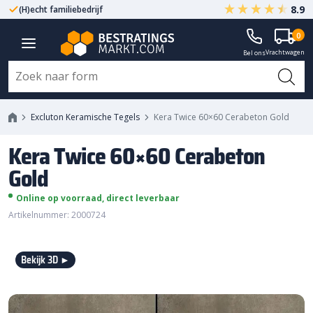
8.9
(H)echt familiebedrijf
Gegarandeerd A-kwaliteit
0
Kera Twice 60x60 Cerabeton Gold
Vrachtwagen
Bel ons
Excluton Keramische Tegels
Kera Twice 60×60 Cerabeton Gold
Kera Twice 60×60 Cerabeton
Gold
Online op voorraad, direct leverbaar
Artikelnummer: 2000724
Bekijk 3D ►