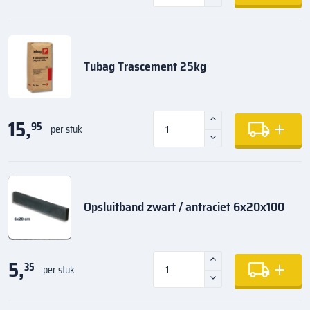
Tubag Trascement 25kg
15,
95
per stuk
Opsluitband zwart / antraciet 6x20x100
5,
35
per stuk