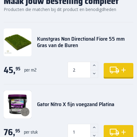
Maak jouw bestelling compleet
Producten die matchen bij dit product en benodigdheden
Kunstgras Non Directional Fiore 55 mm
Gras van de Buren
45,
95
per m2
Gator Nitro X fijn voegzand Platina
76,
95
per stuk