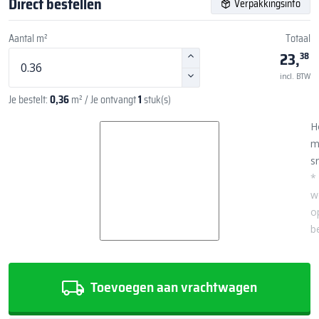
Direct bestellen
Verpakkingsinfo
Aantal m²
Totaal
23,
38
incl. BTW
Je bestelt:
0,36
m²
/ Je ontvangt
1
stuk(s)
H
m
sn
*
w
o
b
Toevoegen aan vrachtwagen