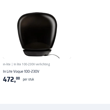
Ø 300 mm
in-lite
|
In lite 100-230V verlichting
In Lite Voque 100-230V
472,
00
per stuk