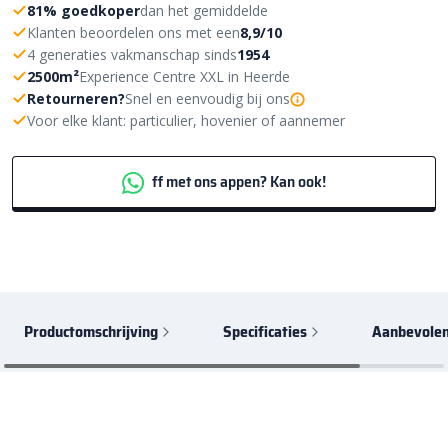
81% goedkoper
dan het gemiddelde
Klanten beoordelen ons met een
8,9/10
4 generaties vakmanschap sinds
1954
2500m²
Experience Centre XXL in Heerde
Retourneren?
Snel en eenvoudig bij ons
Voor elke klant: particulier, hovenier of aannemer
ff met ons appen? Kan ook!
Productomschrijving
Specificaties
Aanbevolen