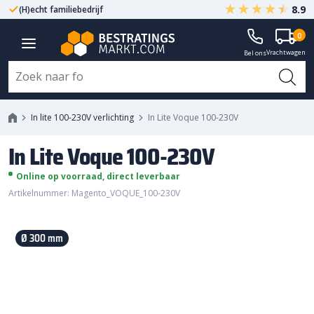
8.9
(H)echt familiebedrijf
Gegarandeerd A-kwaliteit
0
In Lite Voque 100-230V
Vrachtwagen
Bel ons
In lite 100-230V verlichting
In Lite Voque 100-230V
In Lite Voque 100-230V
Online op voorraad, direct leverbaar
Artikelnummer: Magento_VOQUE_100-230V
Ø 300 mm