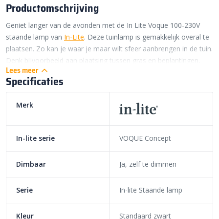
Productomschrijving
Geniet langer van de avonden met de In Lite Voque 100-230V
staande lamp van
In-Lite
. Deze tuinlamp is gemakkelijk overal te
plaatsen. Zo kan je waar je maar wilt sfeer aanbrengen in de tuin.
Denk bijvoorbeeld aan plaatsing tussen gras en beplantingen,
Lees meer
waarbij je het armatuur met een grondpen goed vast zet. Of
Specificaties
plaats de lamp los langs je zwembad of op je terras. Waar je de
In Lite Voque 100-230V ook plaatst, dankzij het stijlvolle design
Merk
gaat het prachtig op in elke omgeving.
aSfeervolle In Lite Voque 120-230V
verlichting
In-lite serie
VOQUE Concept
Deze lamp heeft een elegant design met een zwart getinte kap.
Dimbaar
Ja, zelf te dimmen
Dit zorgt ervoor dat de In Lite Voque 120-230V een egaal en
gelijkmatig licht verspreidt. Zo heb je niet alleen sfeervolle
Serie
In-lite Staande lamp
verlichting, maar heb je ook geen fel licht dat in je ogen schijnt.
Om het plaatje compleet te maken is deze lamp van Ø 300 mm
Kleur
Standaard zwart
perfect te combineren met de In Lite Big Voque 120-230V van Ø