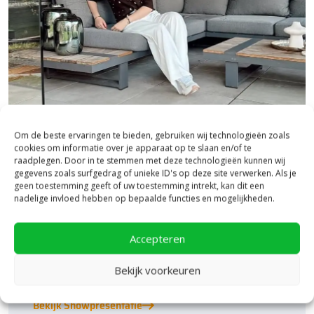
Om de beste ervaringen te bieden, gebruiken wij technologieën zoals
cookies om informatie over je apparaat op te slaan en/of te
Bezoek onze vestiging in Heerde,
raadplegen. Door in te stemmen met deze technologieën kunnen wij
inspiratie binnen én buiten!
gegevens zoals surfgedrag of unieke ID's op deze site verwerken. Als je
geen toestemming geeft of uw toestemming intrekt, kan dit een
nadelige invloed hebben op bepaalde functies en mogelijkheden.
Laat je inspireren in ons 2.500 m² experience centre,
binnen én buiten. Hier ontdek je de nieuwste
bestratingstrends, zie je materialen in het echt en krijg
Accepteren
je, als je dat wilt, specialistisch advies van ons team.
Een rondje samen en de ideeën stromen vanzelf
Bekijk voorkeuren
binnen!
Bekijk Showpresentatie