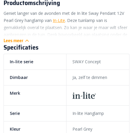
Productomschrijving
Geniet langer van de avonden met de In lite Sway Pendant 12V
Pearl Grey hanglamp van
In-Lite
. Deze tuinlamp van is
gemakkelijk overal te plaatsen. Zo kan je waar je maar wilt sfeer
aanbrengen in de tuin. Denk bijvoorbeeld aan plaatsing onder de
Lees meer
afdak, de pergola, in je tuinhuis en aan takken van bomen.
Specificaties
Daarnaast is deze hanglamp perfect te combineren met andere
tuinverlichting. Mix en match met de In Lite Sway Pendant en de
In-lite serie
SWAY Concept
Sway staande lampen.
Sfeervolle In Lite Sway Pendant 12v
Dimbaar
Ja, zelf te dimmen
verlichting
Merk
Deze lamp heeft een elegant design met een uniek 360 °
lichteffect. Dit zorgt ervoor dat de In Lite Sway Pendant 12v
rondom een sfeervol licht verspreidt. Dit maakt de lamp perfect
Serie
In-lite Hanglamp
voor plaatsing boven je terras of in bomen. Hierbij deint de Sway
tuinverlichting zachtjes mee met de wind, wat voor een levendige
Kleur
Pearl Grey
uitstraling zorgt. Daarnaast is er ook een staande variant