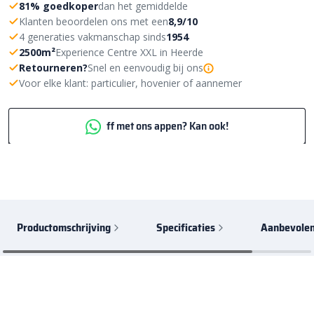
81% goedkoper
dan het gemiddelde
Klanten beoordelen ons met een
8,9/10
4 generaties vakmanschap sinds
1954
2500m²
Experience Centre XXL in Heerde
Retourneren?
Snel en eenvoudig bij ons
Voor elke klant: particulier, hovenier of aannemer
ff met ons appen? Kan ook!
Productomschrijving
Specificaties
Aanbevolen