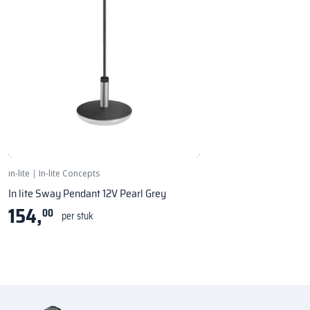
Hanglamp - Pearl Grey
in-lite
|
In-lite Concepts
In lite Sway Pendant 12V Pearl Grey
154,
00
per stuk