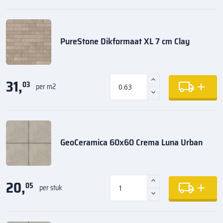
PureStone Dikformaat XL 7 cm Clay
31,
03
per m2
GeoCeramica 60x60 Crema Luna Urban
20,
05
per stuk