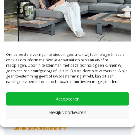
Om de beste ervaringen te bieden, gebruiken wij technologieën zoals
cookies om informatie over je apparaat op te slaan en/of te
Bezoek onze vestiging in Heerde,
raadplegen. Door in te stemmen met deze technologieën kunnen wij
inspiratie binnen én buiten!
gegevens zoals surfgedrag of unieke ID's op deze site verwerken. Als je
geen toestemming geeft of uw toestemming intrekt, kan dit een
nadelige invloed hebben op bepaalde functies en mogelijkheden.
Laat je inspireren in ons 2.500 m² experience centre,
binnen én buiten. Hier ontdek je de nieuwste
bestratingstrends, zie je materialen in het echt en krijg
Accepteren
je, als je dat wilt, specialistisch advies van ons team.
Een rondje samen en de ideeën stromen vanzelf
Bekijk voorkeuren
binnen!
Bekijk Showpresentatie