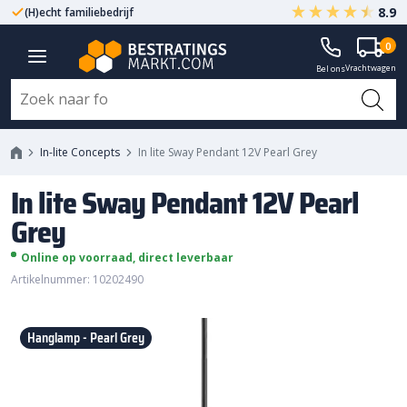
8.9
(H)echt familiebedrijf
Gegarandeerd A-kwaliteit
In lite Sway Pendant 12V Pearl
0
Vrachtwagen
Grey
Bel ons
In-lite Concepts
In lite Sway Pendant 12V Pearl Grey
In lite Sway Pendant 12V Pearl
Grey
Online op voorraad, direct leverbaar
Artikelnummer: 10202490
Hanglamp - Pearl Grey