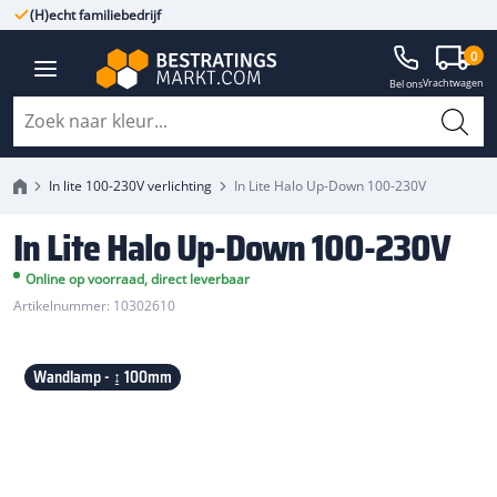
(H)echt familiebedrijf
Gegarandeerd A-kwaliteit
0
In Lite Halo Up-Down 100-230V
Vrachtwagen
Bel ons
In lite 100-230V verlichting
In Lite Halo Up-Down 100-230V
In Lite Halo Up-Down 100-230V
Online op voorraad, direct leverbaar
Artikelnummer: 10302610
Wandlamp - ↨ 100mm