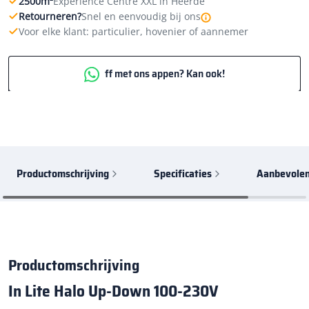
2500m²
Experience Centre XXL in Heerde
Retourneren?
Snel en eenvoudig bij ons
Voor elke klant: particulier, hovenier of aannemer
ff met ons appen? Kan ook!
Productomschrijving
Specificaties
Aanbevolen
Productomschrijving
In
Lite
Halo
Up-
Down
100-
230V