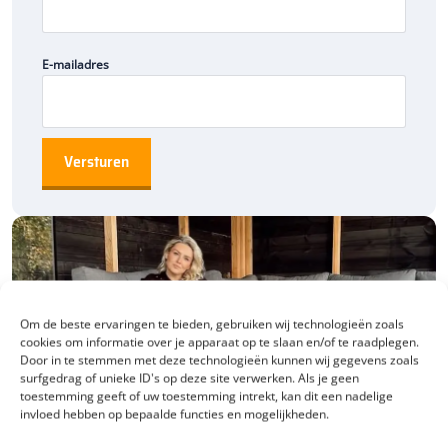
E-mailadres
Bestel
direct
of
bekijk
hem
eerst
in
Heerde
Wil
je
een
gevel
strak
uitlichten
met
een
armatuur
dat
technisch
sterk
en
rustig
van
vorm
is,
dan
is
de
In
Lite
Halo
Up-
Down
een
slimme
keuze.
Bestel
hem
direct
online
of
plan
een
bezoek
aan
het
Experience
Centre
XXL
in
Heerde
om
de
In-
lite
lijn
van
dichtbij
te
vergelijken.
Voor
dit
product
heb
ik
niet
Om de beste ervaringen te bieden, gebruiken wij technologieën zoals
kunnen
bevestigen
dat
juist
dit
armatuur
in
de
showroom
cookies om informatie over je apparaat op te slaan en/of te raadplegen.
Door in te stemmen met deze technologieën kunnen wij gegevens zoals
hangt,
maar
je
kunt
daar
wel
rekenen
op
eerlijk
advies
van
surfgedrag of unieke ID's op deze site verwerken. Als je geen
specialisten.
toestemming geeft of uw toestemming intrekt, kan dit een nadelige
invloed hebben op bepaalde functies en mogelijkheden.