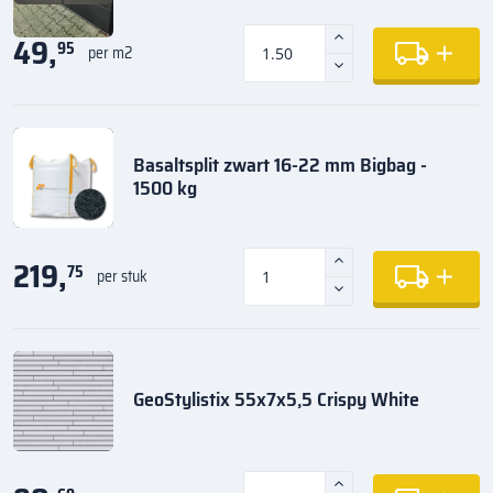
49,
95
per m2
Basaltsplit zwart 16-22 mm Bigbag -
1500 kg
219,
75
per stuk
GeoStylistix 55x7x5,5 Crispy White