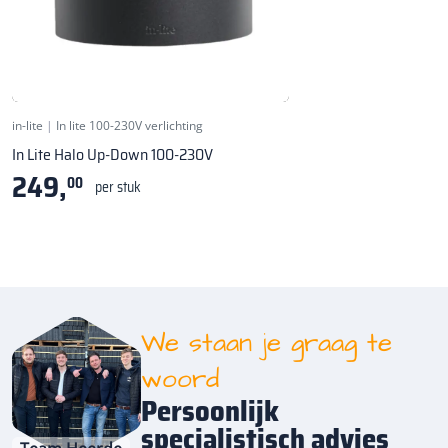
Wandlamp - ↨ 100mm
in-lite
|
In lite 100-230V verlichting
In Lite Halo Up-Down 100-230V
249,
00
per stuk
We staan je graag te
woord
Persoonlijk
specialistisch advies