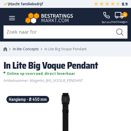
8.9
(H)echt familiebedrijf
Gegarandeerd A-kwaliteit
0
In Lite Big Voque Pendant
Vrachtwagen
Bel ons
In-lite Concepts
In Lite Big Voque Pendant
In Lite Big Voque Pendant
Online op voorraad, direct leverbaar
Artikelnummer: Magento_BIG_VOQUE_PENDANT
Hanglamp - Ø 450 mm