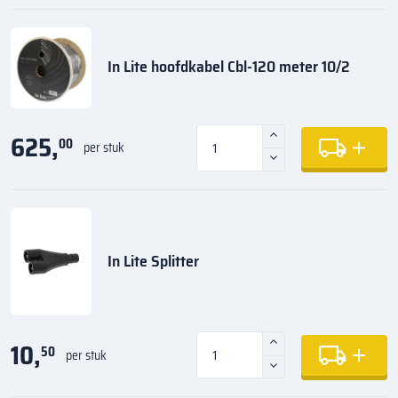
In Lite hoofdkabel Cbl-120 meter 10/2
625,
00
per stuk
In Lite Splitter
10,
50
per stuk