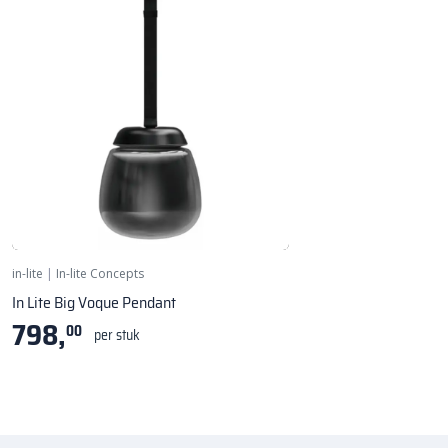
Hanglamp - Ø 450 mm
in-lite
|
In-lite Concepts
In Lite Big Voque Pendant
798,
00
per stuk