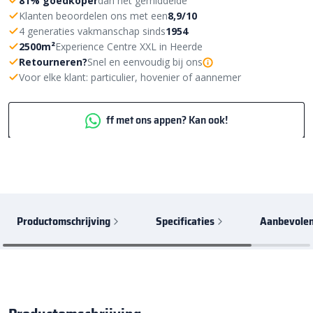
81% goedkoper
dan het gemiddelde
Klanten beoordelen ons met een
8,9/10
4 generaties vakmanschap sinds
1954
2500m²
Experience Centre XXL in Heerde
Retourneren?
Snel en eenvoudig bij ons
Voor elke klant: particulier, hovenier of aannemer
ff met ons appen? Kan ook!
Productomschrijving
Specificaties
Aanbevolen