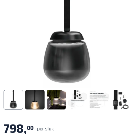
798,
00
per stuk