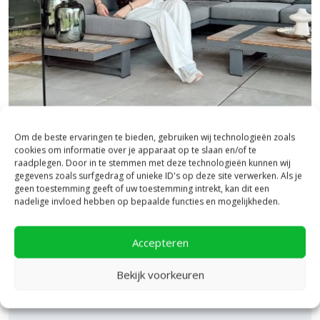
Om de beste ervaringen te bieden, gebruiken wij technologieën zoals
Bezoek onze vestiging in Heerde,
cookies om informatie over je apparaat op te slaan en/of te
inspiratie binnen én buiten!
raadplegen. Door in te stemmen met deze technologieën kunnen wij
gegevens zoals surfgedrag of unieke ID's op deze site verwerken. Als je
geen toestemming geeft of uw toestemming intrekt, kan dit een
Laat je inspireren in ons 2.500 m² experience centre,
nadelige invloed hebben op bepaalde functies en mogelijkheden.
binnen én buiten. Hier ontdek je de nieuwste
bestratingstrends, zie je materialen in het echt en krijg
je, als je dat wilt, specialistisch advies van ons team.
Accepteren
Een rondje samen en de ideeën stromen vanzelf
binnen!
Bekijk voorkeuren
Bekijk Showpresentatie