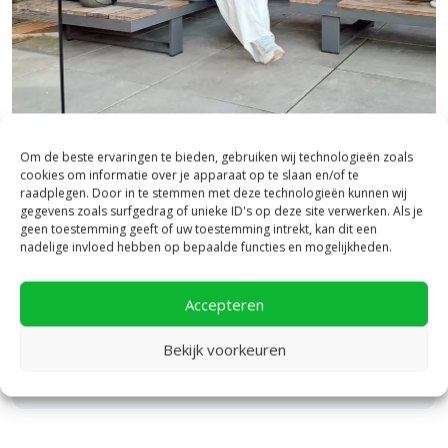
in elke tuin.
Alle uitvoeringen zijn direct verkrijgbaar via
www.Bestratingsmarkt.com
.
Bezoek onze vestiging in Heerde,
Om de beste ervaringen te bieden, gebruiken wij technologieën zoals
inspiratie binnen én buiten!
cookies om informatie over je apparaat op te slaan en/of te
raadplegen. Door in te stemmen met deze technologieën kunnen wij
gegevens zoals surfgedrag of unieke ID's op deze site verwerken. Als je
Laat je inspireren in ons 2.500 m² experience centre,
geen toestemming geeft of uw toestemming intrekt, kan dit een
binnen én buiten. Hier ontdek je de nieuwste
nadelige invloed hebben op bepaalde functies en mogelijkheden.
bestratingstrends, zie je materialen in het echt en krijg
je, als je dat wilt, specialistisch advies van ons team.
Accepteren
Een rondje samen en de ideeën stromen vanzelf
binnen!
Bekijk voorkeuren
Bekijk Showpresentatie