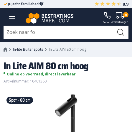
8.9
(H)echt familiebedrijf
Gegarandeerd A-kwaliteit
0
In Lite AIM 80 cm hoog
Vrachtwagen
Bel ons
In-lite Buitenspots
In Lite AIM 80 cm hoog
In Lite AIM 80 cm hoog
Online op voorraad, direct leverbaar
Artikelnummer: 10401360
Spot - 80 cm