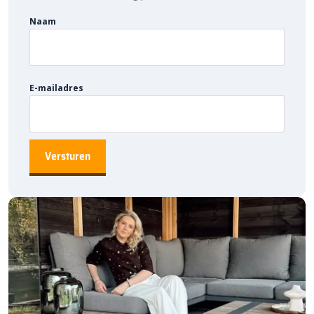
zelfs in losse ondergronden.
Naam
Verkrijgbaar in meerdere hoogtes
De AIM-serie bestaat uit meerdere varianten (16 cm, 40 cm en
80 cm), waardoor je verschillende zones in de tuin perfect kunt
E-mailadres
combineren voor een harmonieus geheel.
Eenvoudige installatie
Verwerkingsadvies
Plaats de AIM 80 cm Hoog eenvoudig met de bijgeleverde
grondpen in zachte ondergrond.
Voor volledige uitleg over het aansluiten van het In-Lite systeem
vind je duidelijke instructievideo’s op de pagina
installatietips
.
Combineer voor een hoogwaardig lichtplan
De AIM-serie sluit prachtig aan bij moderne lijnen zoals EVO en
SCOPE. Zo creëer je een strak, sfeervol en professioneel lichtplan