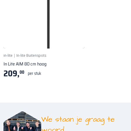
Spot - 80 cm
in-lite
|
In-lite Buitenspots
In Lite AIM 80 cm hoog
209,
00
per stuk
We staan je graag te
woord