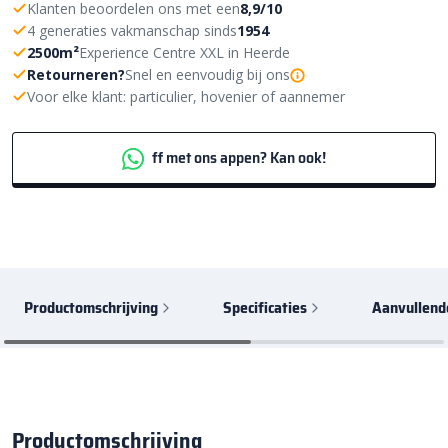
Klanten beoordelen ons met een
8,9/10
4 generaties vakmanschap sinds
1954
2500m²
Experience Centre XXL in Heerde
Retourneren?
Snel en eenvoudig bij ons
Voor elke klant: particulier, hovenier of aannemer
ff met ons appen? Kan ook!
Productomschrijving
Specificaties
Aanvullend
Productomschrijving