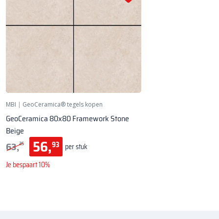
MBI
|
GeoCeramica® tegels kopen
GeoCeramica 80x80 Framework Stone
Beige
56,
63,
93
25
per stuk
Je bespaart 10%