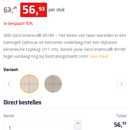
56,
93
63,
25
per stuk
Je bespaart 10%
MBI GeoCeramica® 80×80 – Het béste van twee werelden in één
tuintegel! Opbouw uit betonnen onderlaag met een slijtvaste
keramische toplaag (3+1 cm). Bestel jouw GeoCeramica® 80×80
tegel vandaag nog bij Bestratingsmarkt.com!
Lees meer
Variant:
Direct bestellen
Aantal
Totaal
56,
93