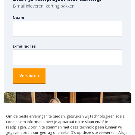
hevige regenval blijven de tegels veilig. Daarnaast zorgt de
E-mail inleveren, korting pakken!
betonnen onderlaag voor een goede waterafvoer. Zo
worden plassen op je terras of andere bestrating
Naam
voorkomen.
E-mailadres
Om de beste ervaringen te bieden, gebruiken wij technologieën zoals
cookies om informatie over je apparaat op te slaan en/of te
Keramiek op onderbeton aanleggen
raadplegen. Door in te stemmen met deze technologieën kunnen wij
gegevens zoals surfgedrag of unieke ID's op deze site verwerken. Als je