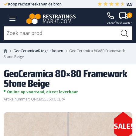
8.9
Koop rechtstreeks van de bron
Centrale ligging NL
GeoCeramica 80x80 Framework
0
Vrachtwagen
Stone Beige
Bel ons
GeoCeramica® tegels kopen
GeoCeramica 80×80 Framework
Stone Beige
GeoCeramica 80×80 Framework
Stone Beige
Online op voorraad, direct leverbaar
Artikelnummer: QNCM55360.GCERA
SALE!