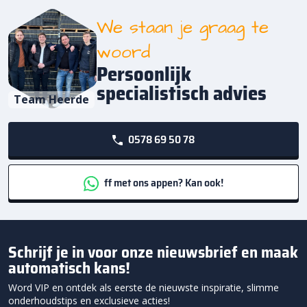
We staan je graag te
woord
Persoonlijk
specialistisch advies
Team Heerde
0578 69 50 78
ff met ons appen? Kan ook!
Schrijf je in voor onze nieuwsbrief en maak
automatisch kans!
Word VIP en ontdek als eerste de nieuwste inspiratie, slimme
onderhoudstips en exclusieve acties!