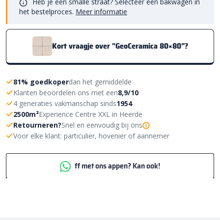
Heb je een smalle straat? Selecteer een bakwagen in
het bestelproces.
Meer informatie
Kort vraagje over "GeoCeramica 80×80"?
81% goedkoper
dan het gemiddelde
Klanten beoordelen ons met een
8,9/10
4 generaties vakmanschap sinds
1954
2500m²
Experience Centre XXL in Heerde
Retourneren?
Snel en eenvoudig bij ons
Voor elke klant: particulier, hovenier of aannemer
ff met ons appen? Kan ook!