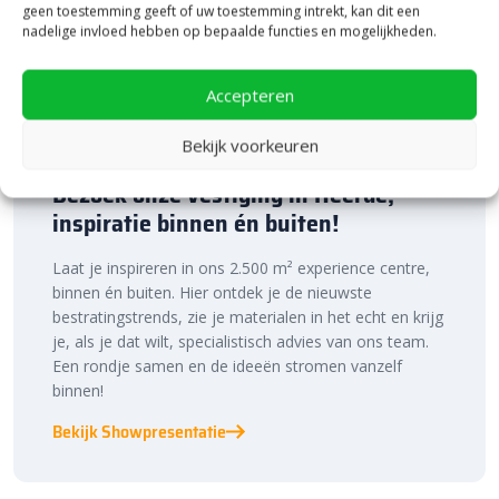
geen toestemming geeft of uw toestemming intrekt, kan dit een
De GeoCeramica 80×80 tegels zijn gemakkelijk te verwerken. Dit
nadelige invloed hebben op bepaalde functies en mogelijkheden.
kan je namelijk in een normaal geëgaliseerd zandbed doen. Je
hebt dus geen speciale ondergrond nodig. De betonnen
onderlaag is voorzien van geïntegreerde afstandhouders.
Accepteren
Daarom leg je de tegels automatisch met de juiste afstand van
Bekijk voorkeuren
elkaar. Door af te voegen met
AquaColor Joints
voegmiddel
wordt je terras mooi afgewerkt. Dit zorgt voor een strak
Bezoek onze vestiging in Heerde,
eindresultaat, waarbij ook onkruidgroei wordt tegengegaan.
inspiratie binnen én buiten!
Door je terras op te sluiten met
opsluitbanden
zorg je voor extra
stevigheid. Dit voorkomt verschuiven en verzakken van de tegels.
Laat je inspireren in ons 2.500 m² experience centre,
Bestratingsmarkt.com: de beste prijs,
binnen én buiten. Hier ontdek je de nieuwste
bestratingstrends, zie je materialen in het echt en krijg
snelle levering
je, als je dat wilt, specialistisch advies van ons team.
Een rondje samen en de ideeën stromen vanzelf
Bij Bestratingsmarkt.com ben je verzekerd van de beste prijs in
binnen!
Nederland. Dankzij onze ruime voorraad en snelle levering kun je
ook nog eens snel aan de slag met jouw tuinproject. Bestel
Bekijk Showpresentatie
daarom vandaag nog. Ontdek de hoogwaardige kwaliteit en
voordelige prijs van de
GeoCeramica 80×80 tegels
bij