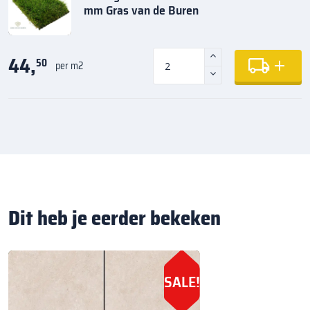
mm Gras van de Buren
44,
50
per m2
Dit heb je eerder bekeken
SALE!