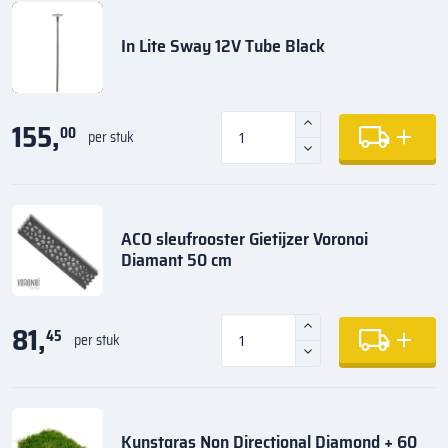
In Lite Sway 12V Tube Black
155,
00
per stuk
ACO sleufrooster Gietijzer Voronoi
Diamant 50 cm
81,
45
per stuk
Kunstgras Non Directional Diamond + 60