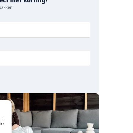
 pakken!
met
ite