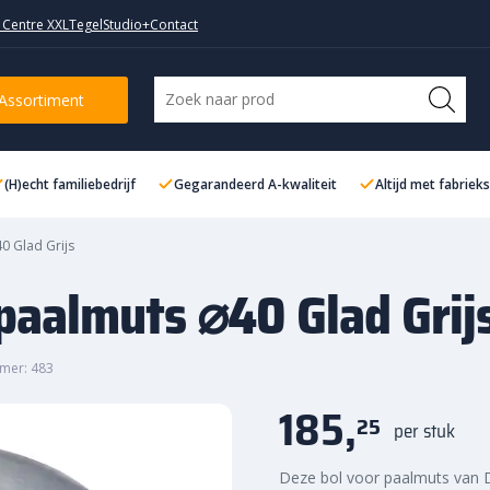
 Centre XXL
TegelStudio+
Contact
lad Grijs
Assortiment
(H)echt familiebedrijf
Gegarandeerd A-kwaliteit
Altijd met fabriek
0 Glad Grijs
 paalmuts ⌀40 Glad Grij
mer: 483
185,
25
per stuk
Deze bol voor paalmuts van D