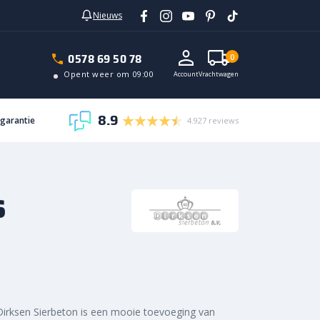
Nieuws
In vrachtwagen
0578 69 50 78
0
Opent weer om 09:00
Account
Vrachtwagen
8.9
sgarantie
4.927 reviews
s
irksen Sierbeton is een mooie toevoeging van