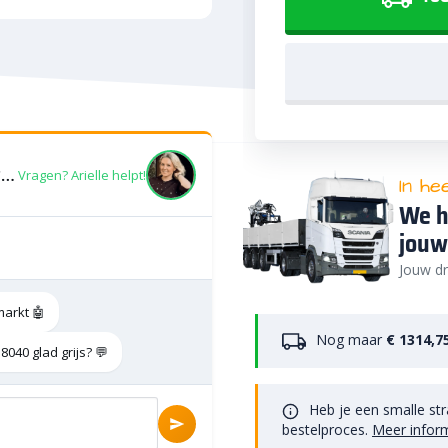
dirksen bol voor paalmuts %E2%8C%8040 glad grijs
Vragen? Arielle helpt!
In he
We h
jouw
Jouw dr
markt 🤖
Nog maar
€ 1314,7
040 glad grijs? 💬
Heb je een smalle str
bestelproces.
Meer infor