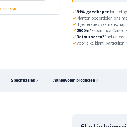
8 69 50 78
81% goedkoper
dan het g
Klanten beoordelen ons me
4 generaties vakmanschap 
2500m²
Experience Centre 
Retourneren?
Snel en eenv
Voor elke klant: particulie
Specificaties
Aanbevolen producten
Start je tuinpro