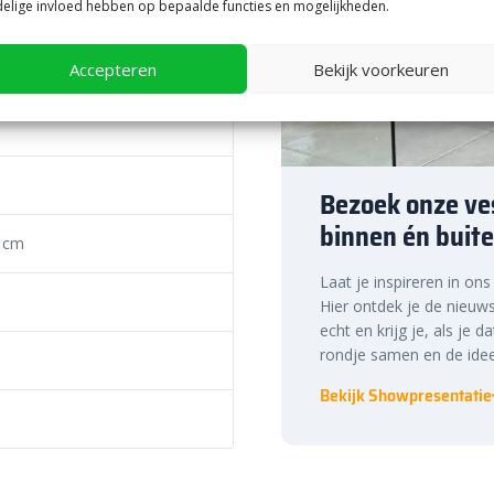
elige invloed hebben op bepaalde functies en mogelijkheden.
onde kant
Accepteren
Bekijk voorkeuren
aatsing op paalmutsen,
 deze betonnen sierbol je tuin
n. Denk bijvoorbeeld aan
eplanting. Of wat dacht je van
schillende formaten met elkaar
Bezoek onze ves
n in hetzelfde formaat voor een
binnen én buite
wat je voor stijl je ook hebt,
 cm
Laat je inspireren in on
te prijs, snelle
Hier ontdek je de nieuws
echt en krijg je, als je d
rondje samen en de idee
ste prijs in Nederland. Dankzij
Bekijk Showpresentatie
nog eens snel aan de slag met
ek de hoogwaardige kwaliteit en
tingsmarkt.com.