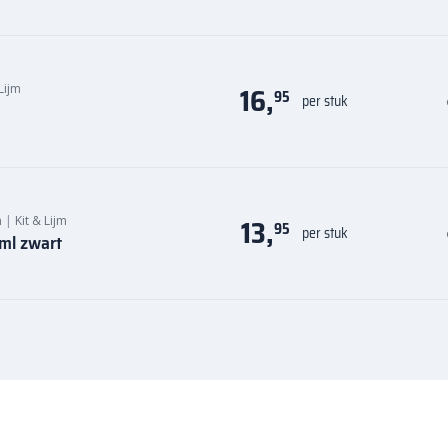
16,
 Lijm
95
per stuk
13,
n
|
Kit & Lijm
95
per stuk
 ml zwart