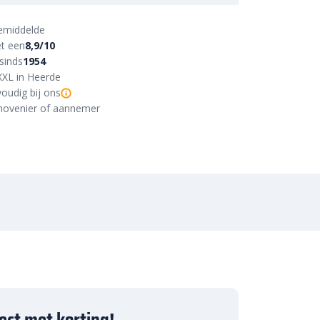
emiddelde
t een
8,9/10
sinds
1954
XXL in Heerde
oudig bij ons
r, hovenier of aannemer
ject met korting!