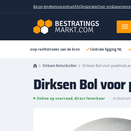
Bezorging
Kenniscentrum
FAQ
Inspiratie
Over ons
Experience
Dirksen Bol voor paalmuts ⌀40 G
Koop rechtstreeks van de bron
Centrale ligging NL
Dirksen Betonbollen
Dirksen Bol voor paalmuts ⌀4
Dirksen Bol voor
Online op voorraad, direct leverbaar
Artikelnum