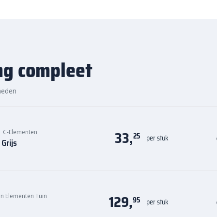
ng compleet
heden
33,
|
C-Elementen
25
per stuk
Grijs
129,
n Elementen Tuin
95
per stuk