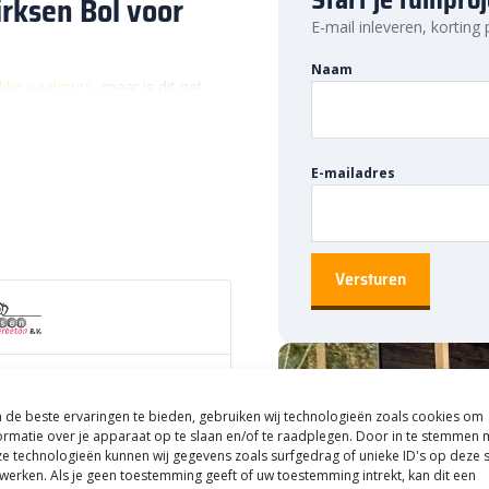
irksen Bol voor
E-mail inleveren, korting
Naam
akke paalmuts
, maar is dit net
voor paalmuts ⌀40 Glad Grijs de
n speelse afwerking aan je
coratie voor zowel landelijke als
E-mailadres
 paalmutsen in verschillende.
 stevige bevestiging. Zo zorgt
 afwerking van je tuin.
Nederland
n bekende Nederlandse fabrikant
ruiken goede grondstoffen en
en Bol voor paalmuts
eproduceerd. Daardoor krijg je
 dat jarenlang mooi blijft
de beste ervaringen te bieden, gebruiken wij technologieën zoals cookies om
lijft het beton sterk en duurzaam.
ormatie over je apparaat op te slaan en/of te raadplegen. Door in te stemmen 
 tinten
e technologieën kunnen wij gegevens zoals surfgedrag of unieke ID's op deze s
ksen Bol voor
werken. Als je geen toestemming geeft of uw toestemming intrekt, kan dit een