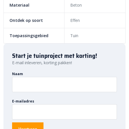
ondiepe vijvers of in een grindperk? Combineer verschillende
Materiaal
Beton
formaten met elkaar voor een speelse uitstraling. Of ga voor
betonbollen in hetzelfde formaat voor een meer gestructureerde
Ontdek op soort
Effen
afwerking van je tuin. Kortom: wat je voor stijl je ook hebt, deze
decoratie past altijd.
Toepassingsgebied
Tuin
Bestratingsmarkt.com: de beste prijs,
snelle levering
Start je tuinproject met korting!
Bij Bestratingsmarkt.com ben je verzekerd van de beste prijs in
E-mail inleveren, korting pakken!
Nederland. Dankzij onze ruime voorraad en snelle levering kun je
ook nog eens snel aan de slag met jouw tuinproject. Bestel
Naam
daarom vandaag nog. Ontdek de hoogwaardige kwaliteit en
voordelige prijs van
Dirksen betonbollen
bij
Bestratingsmarkt.com.
E-mailadres