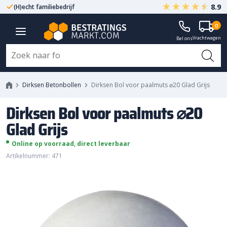
8.9
(H)echt familiebedrijf
Gegarandeerd A-kwaliteit
Dirksen Bol voor paalmuts ⌀20
0
Vrachtwagen
Glad Grijs
Bel ons
Dirksen Betonbollen
Dirksen Bol voor paalmuts ⌀20 Glad Grijs
Dirksen Bol voor paalmuts ⌀20
Glad Grijs
Online op voorraad, direct leverbaar
Artikelnummer: 471