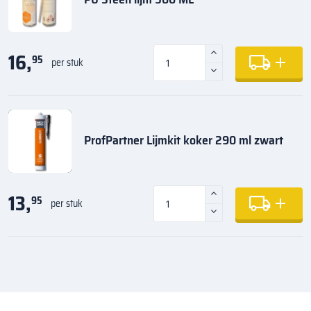
16,
95
per stuk
ProfPartner Lijmkit koker 290 ml zwart
13,
95
per stuk