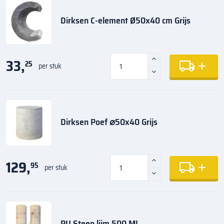
Dirksen C-element Ø50x40 cm Grijs
33,
25
per stuk
Dirksen Poef ⌀50x40 Grijs
129,
95
per stuk
PU Steen lijm 500 ML