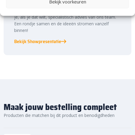
Bekijk voorkeuren
binnen én buiten. Hier ontdek je de nieuwste
bestratingstrends, zie je materialen in het echt en krijg
je, als je dat wilt, specialistisch advies van ons team.
Een rondje samen en de ideeën stromen vanzelf
binnen!
Bekijk Showpresentatie
Maak jouw bestelling compleet
Producten die matchen bij dit product en benodigdheden