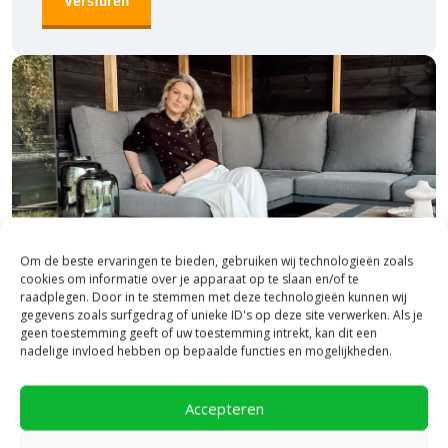
Om de beste ervaringen te bieden, gebruiken wij technologieën zoals
cookies om informatie over je apparaat op te slaan en/of te
raadplegen. Door in te stemmen met deze technologieën kunnen wij
gegevens zoals surfgedrag of unieke ID's op deze site verwerken. Als je
geen toestemming geeft of uw toestemming intrekt, kan dit een
nadelige invloed hebben op bepaalde functies en mogelijkheden.
Bezoek onze vestiging in Heerde,
inspiratie binnen én buiten!
Accepteren
Laat je inspireren in ons 2.500 m² experience centre,