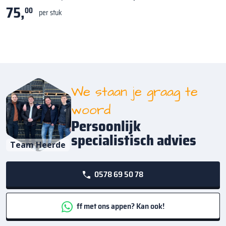
75,
00
per stuk
We staan je graag te
woord
Persoonlijk
specialistisch advies
Team Heerde
0578 69 50 78
ff met ons appen? Kan ook!