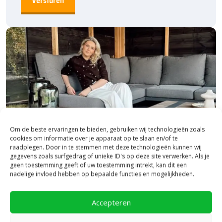
Om de beste ervaringen te bieden, gebruiken wij technologieën zoals
cookies om informatie over je apparaat op te slaan en/of te
raadplegen. Door in te stemmen met deze technologieën kunnen wij
gegevens zoals surfgedrag of unieke ID's op deze site verwerken. Als je
geen toestemming geeft of uw toestemming intrekt, kan dit een
nadelige invloed hebben op bepaalde functies en mogelijkheden.
Bezoek onze vestiging in Heerde,
inspiratie binnen én buiten!
Accepteren
Laat je inspireren in ons 2.500 m² experience centre,