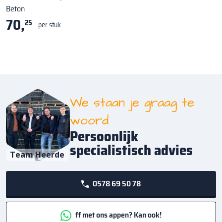
Beton
70,
25
per stuk
We staan je graag te
woord
Persoonlijk
specialistisch advies
Team Heerde
0578 69 50 78
ff met ons appen? Kan ook!