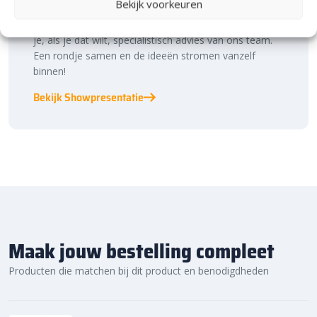
Bekijk voorkeuren
binnen én buiten. Hier ontdek je de nieuwste
bestratingstrends, zie je materialen in het echt en krijg
je, als je dat wilt, specialistisch advies van ons team.
Een rondje samen en de ideeën stromen vanzelf
binnen!
Bekijk Showpresentatie
Maak jouw bestelling compleet
Producten die matchen bij dit product en benodigdheden