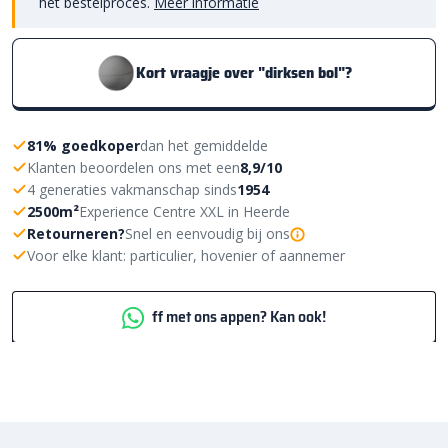
het bestelproces.
Meer informatie
Kort vraagje over "dirksen bol"?
81% goedkoper
dan het gemiddelde
Klanten beoordelen ons met een
8,9/10
4 generaties vakmanschap sinds
1954
2500m²
Experience Centre XXL in Heerde
Retourneren?
Snel en eenvoudig bij ons
Voor elke klant: particulier, hovenier of aannemer
ff met ons appen? Kan ook!