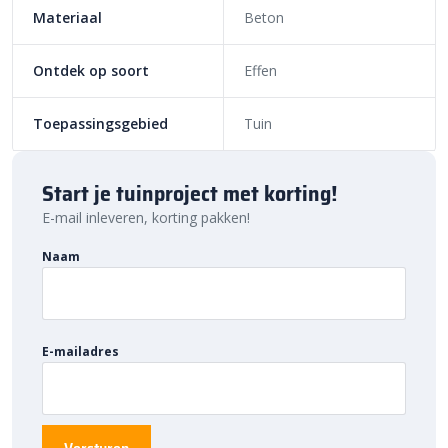
ondiepe vijvers of in een grindperk? Combineer verschillende
Materiaal
Beton
formaten met elkaar voor een speelse uitstraling. Of ga voor
betonbollen in hetzelfde formaat voor een meer gestructureerde
Ontdek op soort
Effen
afwerking van je tuin. Kortom: wat je voor stijl je ook hebt, deze
decoratie past altijd.
Toepassingsgebied
Tuin
Bestratingsmarkt.com: de beste prijs,
snelle levering
Start je tuinproject met korting!
Bij Bestratingsmarkt.com ben je verzekerd van de beste prijs in
E-mail inleveren, korting pakken!
Nederland. Dankzij onze ruime voorraad en snelle levering kun je
ook nog eens snel aan de slag met jouw tuinproject. Bestel
Naam
daarom vandaag nog. Ontdek de hoogwaardige kwaliteit en
voordelige prijs van
Dirksen betonbollen
bij
Bestratingsmarkt.com.
E-mailadres