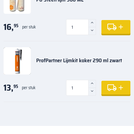
16,
95
per stuk
ProfPartner Lijmkit koker 290 ml zwart
13,
95
per stuk