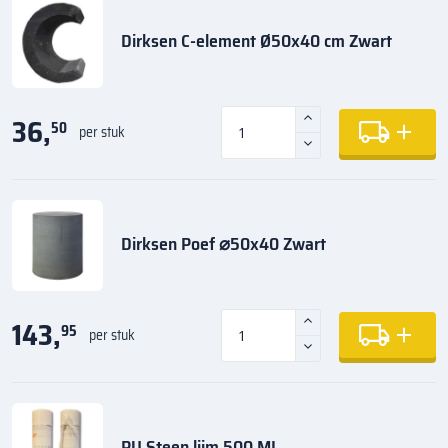
Dirksen C-element Ø50x40 cm Zwart
36,
50
per stuk
Dirksen Poef ⌀50x40 Zwart
143,
95
per stuk
PU Steen lijm 500 ML