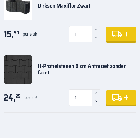
Dirksen Maxiflor Zwart
15,
50
per stuk
H-Profielstenen 8 cm Antraciet zonder
facet
24,
25
per m2