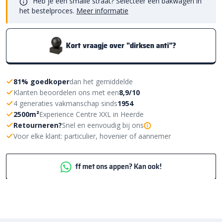
Heb je een smalle straat? Selecteer een bakwagen in
het bestelproces.
Meer informatie
Kort vraagje over "dirksen anti"?
81% goedkoper
dan het gemiddelde
Klanten beoordelen ons met een
8,9/10
4 generaties vakmanschap sinds
1954
2500m²
Experience Centre XXL in Heerde
Retourneren?
Snel en eenvoudig bij ons
Voor elke klant: particulier, hovenier of aannemer
ff met ons appen? Kan ook!