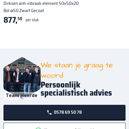
Dirksen anti-inbraak element 50x50x20
Bol ⌀50 Zwart Gecoat
877,
50
per stuk
We staan je graag te
woord
Persoonlijk
specialistisch advies
Team Heerde
0578 69 50 78