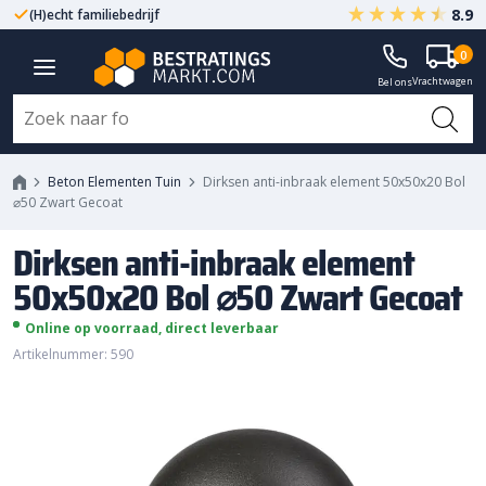
8.9
(H)echt familiebedrijf
Gegarandeerd A-kwaliteit
Dirksen anti-inbraak element
0
Vrachtwagen
50x50x20 Bol ⌀50 Zwart Gecoat
Bel ons
Beton Elementen Tuin
Dirksen anti-inbraak element 50x50x20 Bol
⌀50 Zwart Gecoat
Dirksen anti-inbraak element
50x50x20 Bol ⌀50 Zwart Gecoat
Online op voorraad, direct leverbaar
Artikelnummer: 590