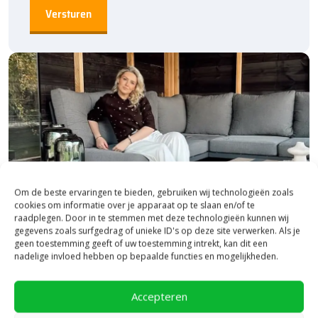
voordelige prijs van anti-inbraak elementen en andere
Dirksen
diversen
bij Bestratingsmarkt.com.
Om de beste ervaringen te bieden, gebruiken wij technologieën zoals
cookies om informatie over je apparaat op te slaan en/of te
raadplegen. Door in te stemmen met deze technologieën kunnen wij
gegevens zoals surfgedrag of unieke ID's op deze site verwerken. Als je
geen toestemming geeft of uw toestemming intrekt, kan dit een
nadelige invloed hebben op bepaalde functies en mogelijkheden.
Bezoek onze vestiging in Heerde,
inspiratie binnen én buiten!
Accepteren