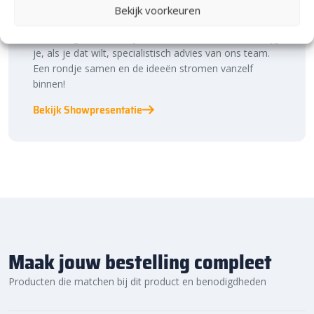
Laat je inspireren in ons 2.500 m² experience centre,
Bekijk voorkeuren
binnen én buiten. Hier ontdek je de nieuwste
bestratingstrends, zie je materialen in het echt en krijg
je, als je dat wilt, specialistisch advies van ons team.
Een rondje samen en de ideeën stromen vanzelf
binnen!
Bekijk Showpresentatie
Maak jouw bestelling compleet
Producten die matchen bij dit product en benodigdheden