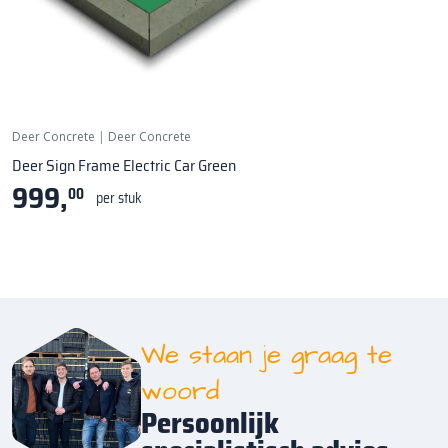
Deer Concrete
|
Deer Concrete
Deer Sign Frame Electric Car Green
999,
00
per stuk
We staan je graag te
woord
Persoonlijk