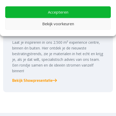
Accepteren
Bezoek onze vestiging in Heerde,
Bekijk voorkeuren
inspiratie binnen én buiten!
Laat je inspireren in ons 2.500 m² experience centre,
binnen én buiten. Hier ontdek je de nieuwste
bestratingstrends, zie je materialen in het echt en krijg
je, als je dat wilt, specialistisch advies van ons team.
Een rondje samen en de ideeën stromen vanzelf
binnen!
Bekijk Showpresentatie