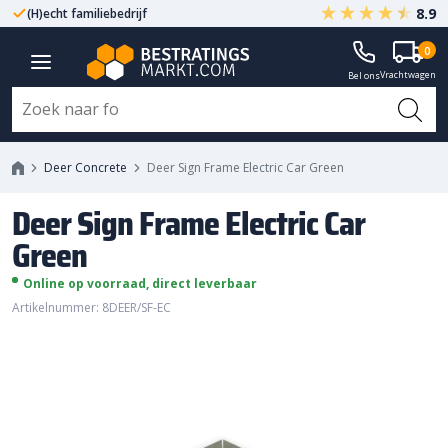
8.9
(H)echt familiebedrijf
Gegarandeerd A-kwaliteit
Deer Sign Frame Electric Car
0
Vrachtwagen
Green
Bel ons
Deer Concrete
Deer Sign Frame Electric Car Green
Deer Sign Frame Electric Car
Green
Online op voorraad, direct leverbaar
Artikelnummer: 8DEER/SF-EC