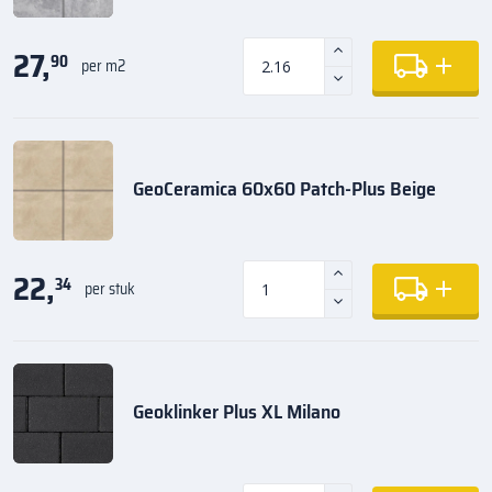
27,
90
per m2
GeoCeramica 60x60 Patch-Plus Beige
22,
34
per stuk
Geoklinker Plus XL Milano