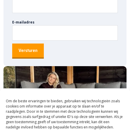
varianten die uitstekend passen binnen diverse
bestratingsprojecten. De volgende extra opties direct te
bestellen:
E-mailadres
Deer E1 Greenery 2500
Deer E2 Greenery 1250 Grid
Deer E3 Full Tile Grid Signalisation Tile
Deer Signalisation Tile Electric Car
Deer Signalisation Tile Electric Bike
Deer Signalisation Tile Disabled Parking
Bestel Deer Concrete bij
Bestratingsmarkt.com
Wil je de beste prijs voor
Deer Sign Frame Electric Car Green
? Bij
Bestratingsmarkt.com
ben je verzekerd van scherpe tarieven en
Om de beste ervaringen te bieden, gebruiken wij technologieën zoals
cookies om informatie over je apparaat op te slaan en/of te
snelle levering. Bovendien zijn veel producten direct uit voorraad
raadplegen. Door in te stemmen met deze technologieën kunnen wij
leverbaar, zodat je bestrating snel op locatie geleverd wordt.
gegevens zoals surfgedrag of unieke ID's op deze site verwerken. Als je
geen toestemming geeft of uw toestemming intrekt, kan dit een
nadelige invloed hebben op bepaalde functies en mogelijkheden.