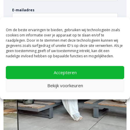
Bestellen en snel geleverd
E-mailadres
Bij
Bestratingsmarkt.com
bent u verzekerd van de beste prijs in
Nederland. Dankzij ruime voorraad kunt u deze grasdallen
eenvoudig online bestellen en profiteren van snelle levering.
Om de beste ervaringen te bieden, gebruiken wij technologieën zoals
cookies om informatie over je apparaat op te slaan en/of te
Bent u op zoek naar een betrouwbare en stevige grasdal? Bestel
raadplegen. Door in te stemmen met deze technologieën kunnen wij
gegevens zoals surfgedrag of unieke ID's op deze site verwerken. Als je
snel & eenvoudig op Bestratingsmarkt.com!
geen toestemming geeft of uw toestemming intrekt, kan dit een
nadelige invloed hebben op bepaalde functies en mogelijkheden.
Deer Concrete Straight in kleur Green
De kleur Green in de
Deer Concrete Straight-serie
vormt een
Accepteren
natuurlijke overgang tussen bestrating en groen. Door de
subtiele tint gaat de verharding op in de omgeving, wat zorgt
Bekijk voorkeuren
voor een rustige en evenwichtige uitstraling. Ideaal voor opritten,
parkeerplaatsen en stedelijke groenzones waar een sterke,
duurzame basis gewenst is. Een mooie doorstroom van de
natuur met de groene kleur van
Deer Concrete
.