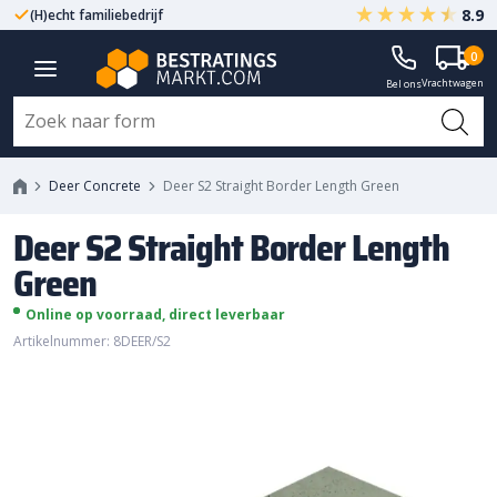
8.9
(H)echt familiebedrijf
Gegarandeerd A-kwaliteit
Deer S2 Straight Border Length
0
Vrachtwagen
Green
Bel ons
Deer Concrete
Deer S2 Straight Border Length Green
Deer S2 Straight Border Length
Green
Online op voorraad, direct leverbaar
Artikelnummer: 8DEER/S2