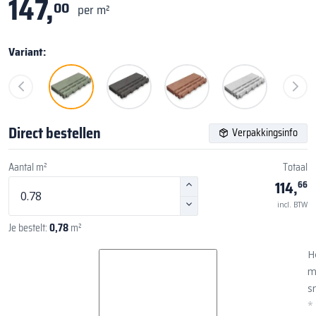
147,
00
per m²
Variant:
Direct bestellen
Verpakkingsinfo
Aantal m²
Totaal
114,
66
incl. BTW
Je bestelt:
0,78
m²
H
m
sn
*