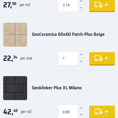
27,
90
per m2
GeoCeramica 60x60 Patch-Plus Beige
22,
34
per stuk
Geoklinker Plus XL Milano
42,
40
per m2