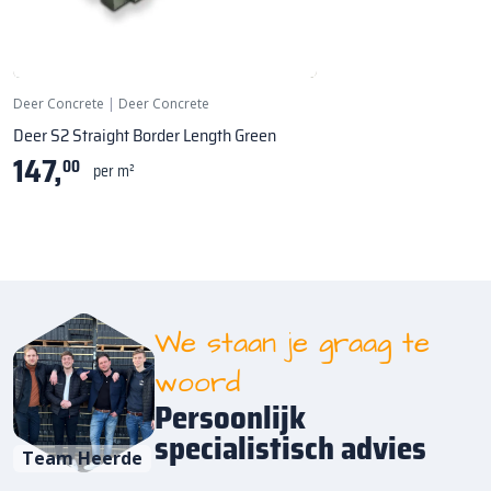
Deer Concrete
|
Deer Concrete
Deer S2 Straight Border Length Green
147,
00
per m²
We staan je graag te
woord
Persoonlijk
specialistisch advies
Team Heerde