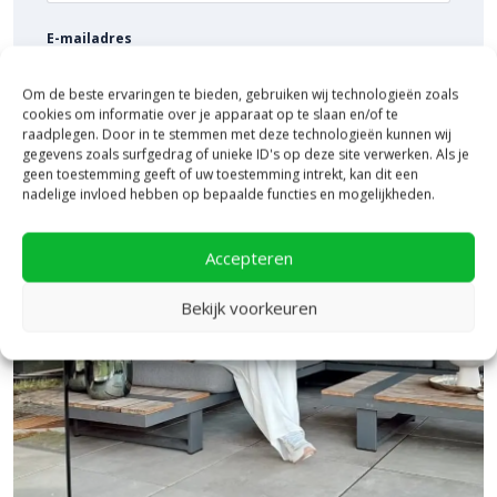
Concrete
bij ons online en ontdek de mogelijkheden om jouw
E-mailadres
project op een duurzame en stijlvolle manier vorm te geven.
Grid Halftone Anthracite – Stevig en stijlvol
Om de beste ervaringen te bieden, gebruiken wij technologieën zoals
met gras of grind
cookies om informatie over je apparaat op te slaan en/of te
raadplegen. Door in te stemmen met deze technologieën kunnen wij
gegevens zoals surfgedrag of unieke ID's op deze site verwerken. Als je
De
Grid Halftone
Anthracite uit het
Deer Concrete Grid-
geen toestemming geeft of uw toestemming intrekt, kan dit een
assortiment
biedt een robuuste en moderne uitstraling, perfect
nadelige invloed hebben op bepaalde functies en mogelijkheden.
voor zowel gras- als grindvulling. De diepe antracietkleur zorgt
voor een strak contrast met groen gras of een natuurlijke
Accepteren
overgang met grind. Dankzij de afgeronde openingen voelt het
oppervlak prettig aan, ideaal voor opritten, parkeerplaatsen en
Bekijk voorkeuren
fietspaden. Geïnspireerd op de halftone-druktechniek en
bekroond met de Design Award 2024, is dit innovatieve ontwerp
nu verkrijgbaar bij
Bestratingsmarkt.com
voor de beste prijs in
Nederland.