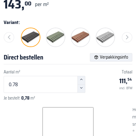
143,
00
per m²
Variant:
Direct bestellen
Verpakkingsinfo
Aantal m²
Totaal
111,
54
incl. BTW
Je bestelt:
0,78
m²
H
m
sn
*