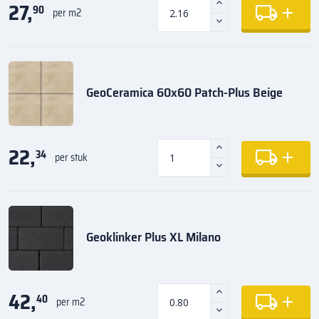
27,
90
per m2
GeoCeramica 60x60 Patch-Plus Beige
22,
34
per stuk
Geoklinker Plus XL Milano
42,
40
per m2