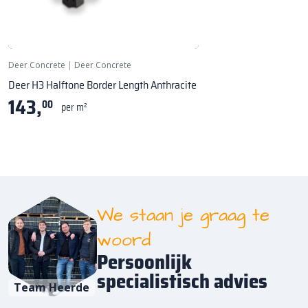
Deer Concrete
|
Deer Concrete
Deer H3 Halftone Border Length Anthracite
143,
00
per m²
We staan je graag te
woord
Persoonlijk
specialistisch advies
Team Heerde