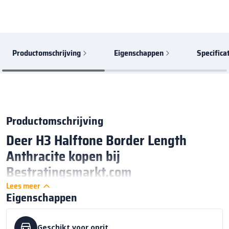
Productomschrijving
Eigenschappen
Specifica
Productomschrijving
Deer H3 Halftone Border Length
Anthracite kopen bij
Bestratingsmarkt.com
Lees meer
Waterdoorlatende grasdallen met stijl
Eigenschappen
De Deer H3 Halftone Border Length Anthracite is een
innovatieve grasdal uit de
Grid-serie
van
Deer Concrete
. Dit
Geschikt voor oprit