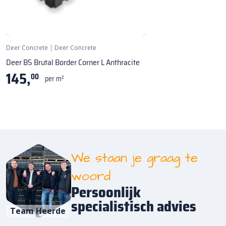
Deer Concrete
|
Deer Concrete
Deer B5 Brutal Border Corner L Anthracite
145,
00
per m²
We staan je graag te
woord
Persoonlijk
specialistisch advies
Team Heerde