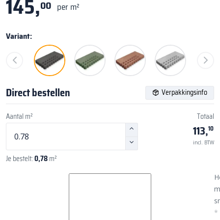
145,
00
per m²
Variant:
Direct bestellen
Verpakkingsinfo
Aantal m²
Totaal
113,
10
incl. BTW
Je bestelt:
0,78
m²
H
m
sn
*