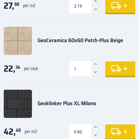
27,
90
per m2
GeoCeramica 60x60 Patch-Plus Beige
22,
34
per stuk
Geoklinker Plus XL Milano
42,
40
per m2