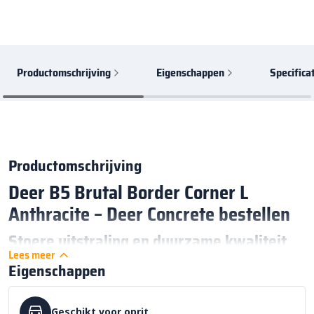
Productomschrijving
Eigenschappen
Specifica
Productomschrijving
Deer B5 Brutal Border Corner L
Anthracite – Deer Concrete bestellen
Stoere uitstraling en duurzame kwaliteit
Lees meer
De
Deer B5 Brutal Border Corner L Anthracite
grasdallen zijn
Eigenschappen
een krachtige keuze voor wie op zoek is naar een functionele en
stijlvolle oplossing voor
bestrating
. Deze gewapende betontegels
Geschikt voor oprit