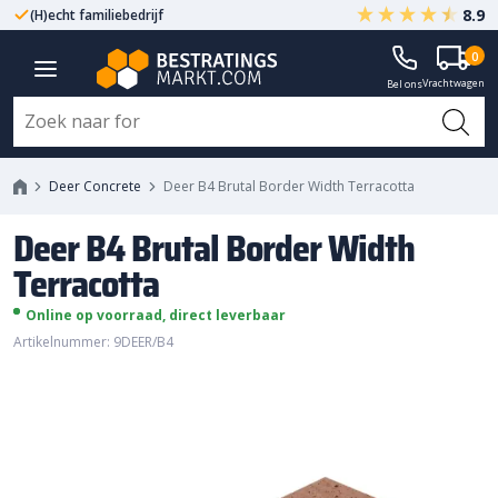
8.9
(H)echt familiebedrijf
Gegarandeerd A-kwaliteit
Deer B4 Brutal Border Width
0
Vrachtwagen
Terracotta
Bel ons
Deer Concrete
Deer B4 Brutal Border Width Terracotta
Deer B4 Brutal Border Width
Terracotta
Online op voorraad, direct leverbaar
Artikelnummer: 9DEER/B4