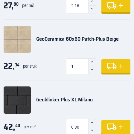
27,
90
per m2
GeoCeramica 60x60 Patch-Plus Beige
22,
34
per stuk
Geoklinker Plus XL Milano
42,
40
per m2