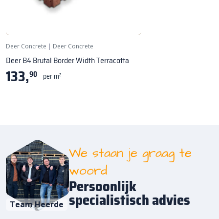
Deer Concrete
|
Deer Concrete
Deer B4 Brutal Border Width Terracotta
133,
90
per m²
We staan je graag te
woord
Persoonlijk
specialistisch advies
Team Heerde