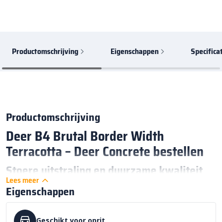
Productomschrijving
Eigenschappen
Specifica
Productomschrijving
Deer B4 Brutal Border Width
Terracotta – Deer Concrete bestellen
Stoere uitstraling en duurzame kwaliteit
Lees meer
De
Deer B4 Brutal Border Width Terracotta
grasdallen zijn
Eigenschappen
een krachtige keuze voor wie op zoek is naar een functionele en
stijlvolle oplossing voor
bestrating
. Deze gewapende betontegels
Geschikt voor oprit