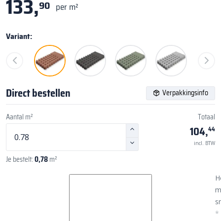
133,
90
per m²
Variant:
Direct bestellen
Verpakkingsinfo
Aantal m²
Totaal
104,
44
incl. BTW
Je bestelt:
0,78
m²
H
m
sn
*