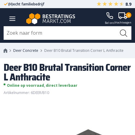
8.9
(H)echt familiebedrijf
Gegarandeerd A-kwaliteit
Deer B10 Brutal Transition Corner
0
Vrachtwagen
L Anthracite
Bel ons
Deer Concrete
Deer B10 Brutal Transition Corner L Anthracite
Deer B10 Brutal Transition Corner
L Anthracite
Online op voorraad, direct leverbaar
Artikelnummer: 6DEER/B10