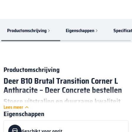
Productomschrijving
Eigenschappen
Specifica
Productomschrijving
Deer B10 Brutal Transition Corner L
Anthracite – Deer Concrete bestellen
Stoere uitstraling en duurzame kwaliteit
Lees meer
De
Deer B10 Brutal Transition Corner L
Eigenschappen
Anthracite
grasdallen zijn een krachtige keuze voor wie op zoek
is naar een functionele en stijlvolle oplossing voor
bestrating
.
Geschikt voor oprit