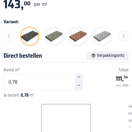
143,
00
per m²
Variant:
Direct bestellen
Verpakkingsinfo
Aantal m²
Totaal
111,
54
incl. BTW
Je bestelt:
0,78
m²
H
m
sn
*