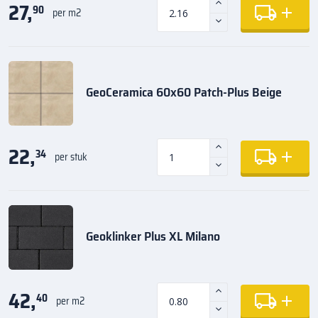
27,
90
per m2
GeoCeramica 60x60 Patch-Plus Beige
22,
34
per stuk
Geoklinker Plus XL Milano
42,
40
per m2