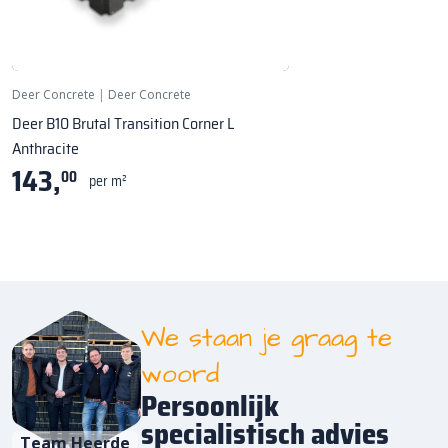
Deer Concrete
|
Deer Concrete
Deer B10 Brutal Transition Corner L
Anthracite
143,
00
per m²
We staan je graag te
woord
Persoonlijk
specialistisch advies
Team Heerde