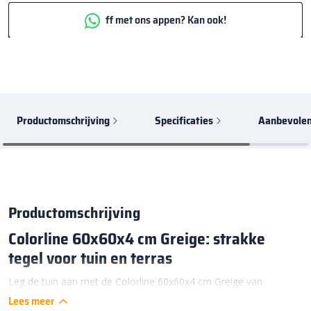
ff met ons appen? Kan ook!
Productomschrijving
Specificaties
Aanbevolen
Productomschrijving
Colorline 60x60x4 cm Greige: strakke
tegel voor tuin en terras
Leg de tuin aan met de Colorline 60x60x4 cm Greige van
Excluton
. Deze hoogwaardige betontegel van 60×60 cm is
Lees meer