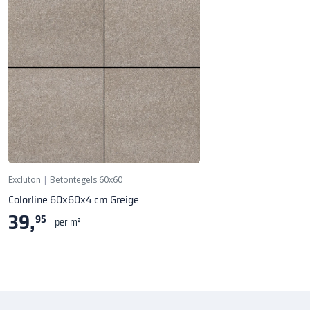
Excluton
|
Betontegels 60x60
Colorline 60x60x4 cm Greige
39,
95
per m²