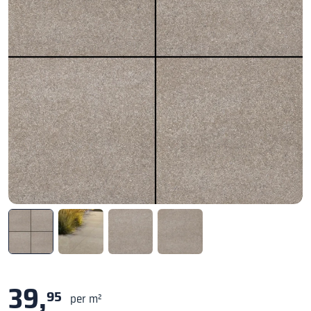
39,
95
per m²