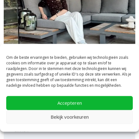
Colorline tegels
bij Bestratingsmarkt.com.
Om de beste ervaringen te bieden, gebruiken wij technologieën zoals
cookies om informatie over je apparaat op te slaan en/of te
raadplegen. Door in te stemmen met deze technologieën kunnen wij
Bezoek onze vestiging in Heerde,
gegevens zoals surfgedrag of unieke ID's op deze site verwerken. Als je
geen toestemming geeft of uw toestemming intrekt, kan dit een
inspiratie binnen én buiten!
nadelige invloed hebben op bepaalde functies en mogelijkheden.
Laat je inspireren in ons 2.500 m² experience centre,
Accepteren
binnen én buiten. Hier ontdek je de nieuwste
bestratingstrends, zie je materialen in het echt en krijg
je, als je dat wilt, specialistisch advies van ons team.
Bekijk voorkeuren
Een rondje samen en de ideeën stromen vanzelf
binnen!