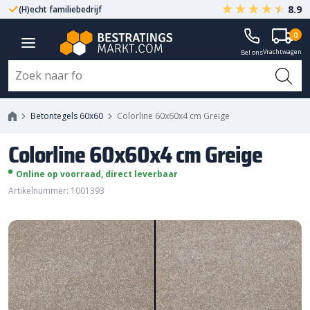
8.9
(H)echt familiebedrijf
Gegarandeerd A-kwaliteit
0
Colorline 60x60x4 cm Greige
Vrachtwagen
Bel ons
Betontegels 60x60
Colorline 60x60x4 cm Greige
Colorline 60x60x4 cm Greige
Online op voorraad, direct leverbaar
Artikelnummer: 1001393