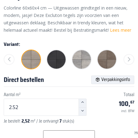
Colorline 60x60x4 cm — Uitgewassen grindtegel in een nieuw,
modern, jasje! Deze Excluton tegels zijn voorzien van een
uitgewassen deklaag. Beschikbaar in trendy kleuren, wat het
helemaal actueel maakt! Bestel bij Bestratingsmarkt!
Lees meer
Variant:
Direct bestellen
Verpakkingsinfo
Aantal m²
Totaal
100,
67
incl. BTW
Je bestelt:
2,52
m²
/ Je ontvangt
7
stuk(s)
H