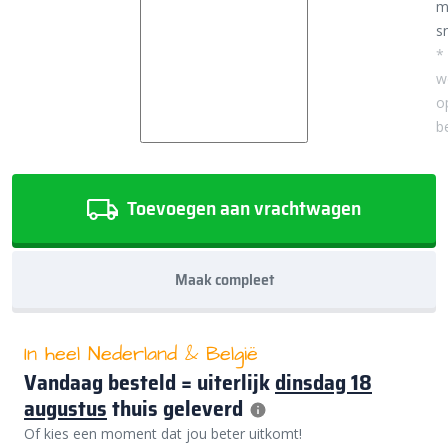
m
sn
*
w
o
b
Toevoegen aan vrachtwagen
Maak compleet
In heel Nederland & België
Vandaag besteld = uiterlijk
dinsdag 18
augustus
thuis geleverd
Of kies een moment dat jou beter uitkomt!