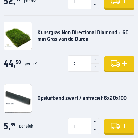
52,
per m2
Kunstgras Non Directional Diamond + 60
mm Gras van de Buren
44,
50
per m2
Opsluitband zwart / antraciet 6x20x100
5,
35
per stuk