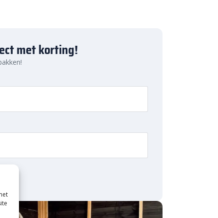
ject met korting!
 pakken!
met
ite