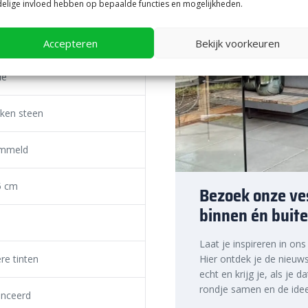
gpers
elige invloed hebben op bepaalde functies en mogelijkheden.
jke randen en hoeken. Hierdoor
r een voller en levendiger
ijke tuin, een sfeervol terras of
Accepteren
Bekijk voorkeuren
k in moderne tuinen met strakke
ast.
le
maat verwerken
ken steen
d? Dan heb je licht belastbare
ls ondergrond voldoende. Een
mmeld
 je hier een ondergrond voor
f grind of gebroken puin toe
5 cm
Bezoek onze ves
gen elkaar aan. Met
Gatorsand
binnen én buite
g eens onkruidgroei wordt
. Zo weet je zeker dat de stenen
rking ben je verzekerd van
Laat je inspireren in on
re tinten
Hier ontdek je de nieuws
echt en krijg je, als je d
te prijs, snelle
rondje samen en de idee
nceerd