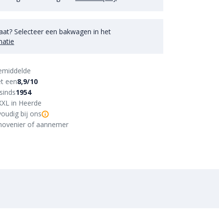
aat? Selecteer een bakwagen in het
matie
emiddelde
t een
8,9/10
sinds
1954
XXL in Heerde
oudig bij ons
r, hovenier of aannemer