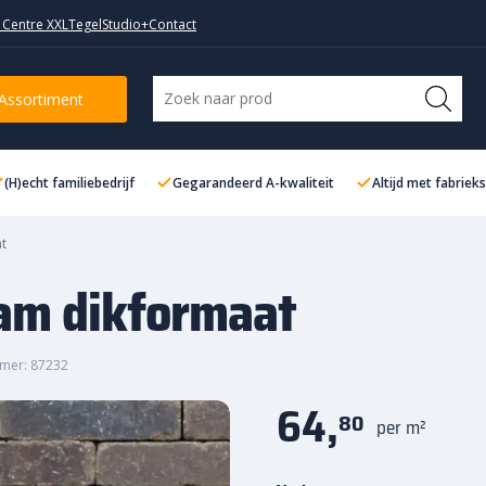
 Centre XXL
TegelStudio+
Contact
Assortiment
(H)echt familiebedrijf
Gegarandeerd A-kwaliteit
Altijd met fabriek
at
dam dikformaat
mer: 87232
64,
80
per m²