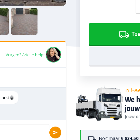
Toe
Vragen? Arielle helpt!
In he
We h
markt 🤖
jouw
Jouw dr
Nog maar
€ 834,50