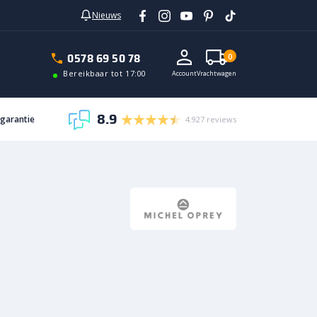
Nieuws
In vrachtwagen
0578 69 50 78
0
Bereikbaar tot 17:00
Account
Vrachtwagen
8.9
sgarantie
4.927 reviews