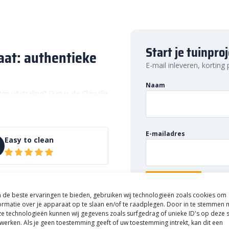
Start je tuinpro
aat: authentieke
E-mail inleveren, korting
Naam
e uitstraling? Dan is de Clayville
 keuze. Deze klinkers geven een
 De genuanceerde kleuren zorgen
oor de getrommelde afwerking.
E-mailadres
Easy to clean
deze bestrating hard, slijtvast en
ief gebruik. Zo kies je niet
e basis.
de beste ervaringen te bieden, gebruiken wij technologieën zoals cookies om
ormatie over je apparaat op te slaan en/of te raadplegen. Door in te stemmen 
mmelde afwerking. Dat wil
e technologieën kunnen wij gegevens zoals surfgedrag of unieke ID's op deze s
n ondergaan, namelijk
werken. Als je geen toestemming geeft of uw toestemming intrekt, kan dit een