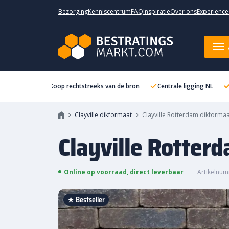
Bezorging
Kenniscentrum
FAQ
Inspiratie
Over ons
Experience
Clayville Rotterdam dikformaat
Koop rechtstreeks van de bron
Centrale ligging NL
Clayville dikformaat
Clayville Rotterdam dikforma
Clayville Rotter
Online op voorraad, direct leverbaar
Artikelnum
★ Bestseller