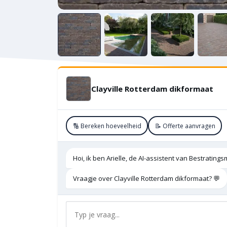
Clayville Rotterdam dikformaat
🔢 Bereken hoeveelheid
📝 Offerte aanvragen
Hoi, ik ben Arielle, de AI-assistent van Bestratings
Vraagje over Clayville Rotterdam dikformaat? 💬