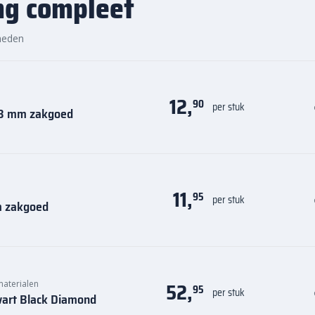
ng compleet
heden
12,
90
per stuk
0,8 mm zakgoed
11,
95
per stuk
m zakgoed
52,
materialen
95
per stuk
wart Black Diamond