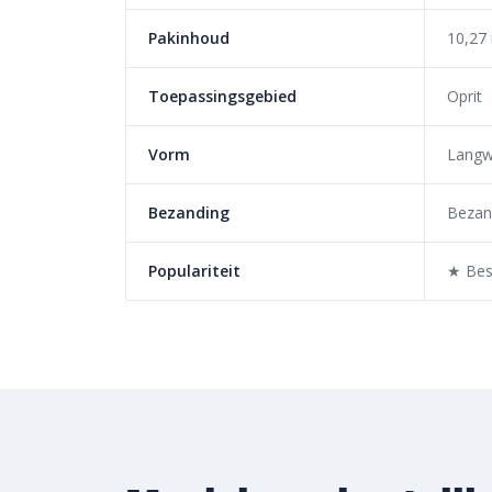
levering
Pakinhoud
10,27
Bij Bestratingsmarkt.com ben je verzekerd van de be
onze ruime voorraad en snelle levering kun je ook 
Toepassingsgebied
Oprit
jouw tuinproject. Bestel daarom vandaag nog. Ontd
voordelige prijs van
Clayville gebakken bestrating
bi
Vorm
Langw
Bezanding
Bezan
Populariteit
★ Best