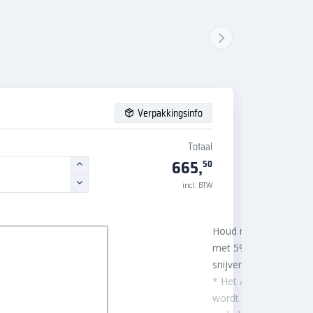
Verpakkingsinfo
Totaal
665,
50
incl. BTW
Houd rekening
met 5%
snijverlies
* Het aantal m²
wordt afgerond