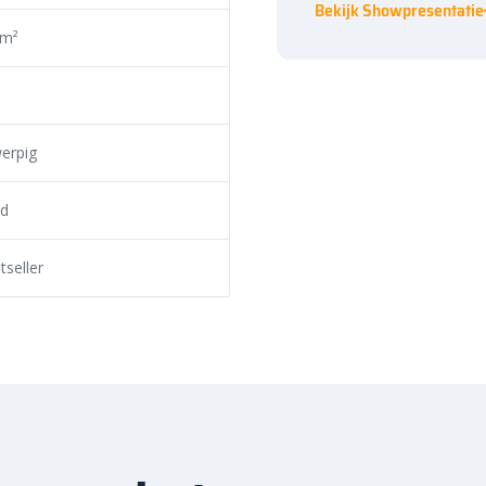
Bekijk Showpresentatie
 m²
ste prijs in Nederland. Dankzij
nog eens snel aan de slag met
ek de hoogwaardige kwaliteit en
j Bestratingsmarkt.com.
erpig
d
seller