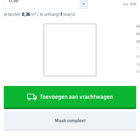
incl. BTW
Je bestelt:
0,36
m²
/ Je ontvangt
1
stuk(s)
H
m
sn
*
w
o
b
Toevoegen aan vrachtwagen
Maak compleet