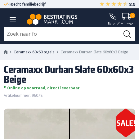
8.9
(H)echt familiebedrijf
Gegarandeerd A-kwaliteit
Ceramaxx Durban Slate 60x60x3
0
Vrachtwagen
Beige
Bel ons
Ceramaxx 60x60 tegels
Ceramaxx Durban Slate 60x60x3 Beige
Ceramaxx Durban Slate 60x60x3
Beige
Online op voorraad, direct leverbaar
Artikelnummer: 96078
SALE!