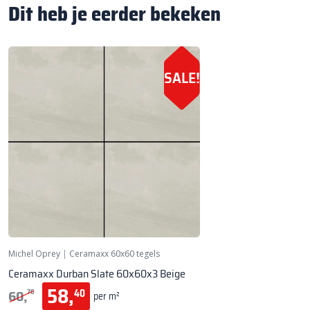
Dit heb je eerder bekeken
SALE!
Michel Oprey
|
Ceramaxx 60x60 tegels
Ceramaxx Durban Slate 60x60x3 Beige
58,
60,
40
70
per m²