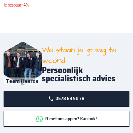
Je bespaart 4%
We staan je graag te
woord
Persoonlijk
specialistisch advies
Team Heerde
0578 69 50 78
ff met ons appen? Kan ook!