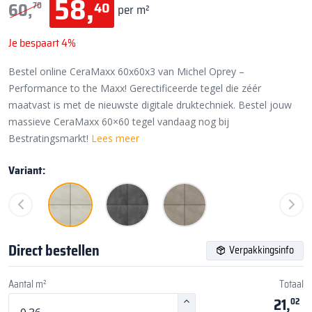
58,
40
60,
70
per m²
Je bespaart 4%
Bestel online CeraMaxx 60x60x3 van Michel Oprey –
Performance to the Maxx! Gerectificeerde tegel die zéér
maatvast is met de nieuwste digitale druktechniek. Bestel jouw
massieve CeraMaxx 60×60 tegel vandaag nog bij
Bestratingsmarkt!
Lees meer
Variant:
Direct bestellen
Verpakkingsinfo
Aantal m²
Totaal
21,
02