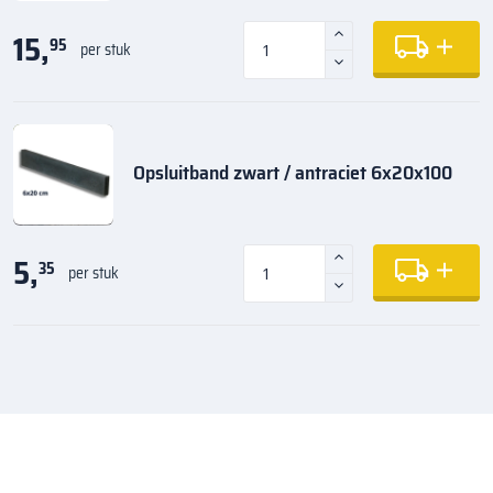
15,
95
per stuk
Opsluitband zwart / antraciet 6x20x100
5,
35
per stuk