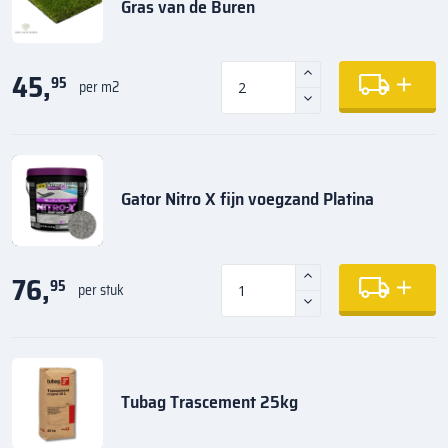
Gras van de Buren
45,
95
per m2
Gator Nitro X fijn voegzand Platina
76,
95
per stuk
Tubag Trascement 25kg