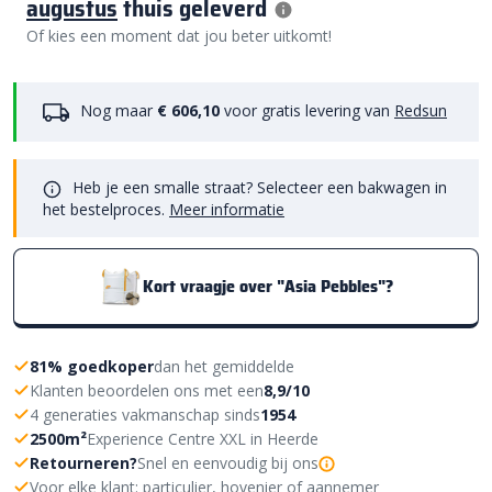
augustus
thuis geleverd
Of kies een moment dat jou beter uitkomt!
Nog maar
€ 606,10
voor gratis levering van
Redsun
Heb je een smalle straat? Selecteer een bakwagen in
het bestelproces.
Meer informatie
Kort vraagje over "Asia Pebbles"?
81% goedkoper
dan het gemiddelde
Klanten beoordelen ons met een
8,9/10
4 generaties vakmanschap sinds
1954
2500m²
Experience Centre XXL in Heerde
Retourneren?
Snel en eenvoudig bij ons
Voor elke klant: particulier, hovenier of aannemer