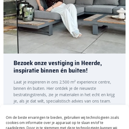
Lees meer over het
verwerken van grind en split
in ons
kenniscentrum.
Bestratingsmarkt.com: de beste prijs,
snelle levering
Bij Bestratingsmarkt.com ben je verzekerd van de beste prijs in
Nederland. Dankzij onze ruime voorraad en snelle levering kun je
ook nog eens snel aan de slag met jouw tuinproject, zodat je
Bezoek onze vestiging in Heerde,
snel van een sfeervolle tuin geniet. Bestel daarom vandaag nog.
inspiratie binnen én buiten!
Ontdek de hoogwaardige kwaliteit en voordelige prijs van Asia
Pebbles Grijs 50-70 mm minibag 500 KG van Redsun bij
Laat je inspireren in ons 2.500 m² experience centre,
Bestratingsmarkt.com.
binnen én buiten. Hier ontdek je de nieuwste
bestratingstrends, zie je materialen in het echt en krijg
je, als je dat wilt, specialistisch advies van ons team.
Een rondje samen en de ideeën stromen vanzelf
binnen!
Om de beste ervaringen te bieden, gebruiken wij technologieën zoals
cookies om informatie over je apparaat op te slaan en/of te
Bekijk Showpresentatie
raadplegen. Door in te stemmen met deze technologieën kunnen wij