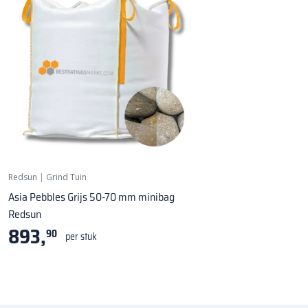
Redsun
|
Grind Tuin
Asia Pebbles Grijs 50-70 mm minibag
Redsun
893,
90
per stuk