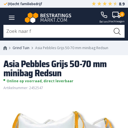
8.9
(H)echt familiebedrijf
Gegarandeerd A-kwaliteit
Asia Pebbles Grijs 50-70 mm
0
Vrachtwagen
minibag Redsun
Bel ons
Grind Tuin
Asia Pebbles Grijs 50-70 mm minibag Redsun
Asia Pebbles Grijs 50-70 mm
minibag Redsun
Online op voorraad, direct leverbaar
Artikelnummer: 2452547