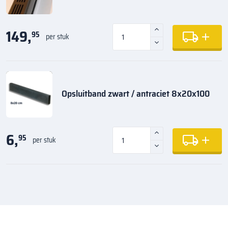
149,
95
per stuk
Opsluitband zwart / antraciet 8x20x100
6,
95
per stuk