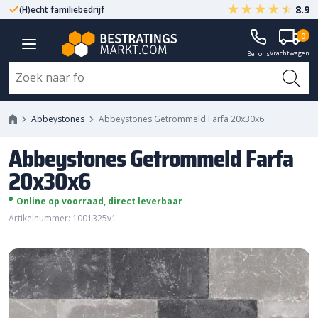
8.9
(H)echt familiebedrijf
Gegarandeerd A-kwaliteit
Abbeystones Getrommeld Farfa
0
Vrachtwagen
20x30x6
Bel ons
Abbeystones
Abbeystones Getrommeld Farfa 20x30x6
Abbeystones Getrommeld Farfa
20x30x6
Online op voorraad, direct leverbaar
Artikelnummer: 1001325v1