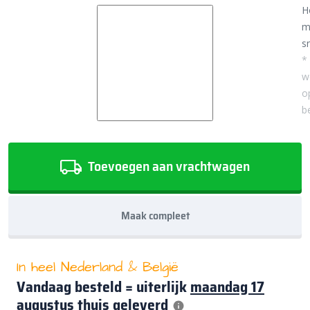
H
m
sn
*
w
o
b
Toevoegen aan vrachtwagen
Maak compleet
In heel Nederland & België
Vandaag besteld = uiterlijk
maandag 17
augustus
thuis geleverd