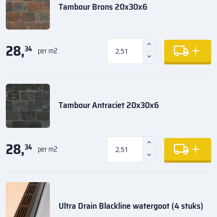
Tambour Brons 20x30x6
28,
34
per m2
Tambour Antraciet 20x30x6
28,
34
per m2
Ultra Drain Blackline watergoot (4 stuks)