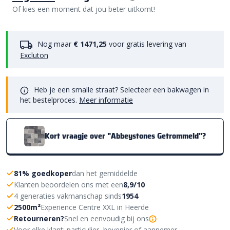
Of kies een moment dat jou beter uitkomt!
Nog maar
€ 1471,25
voor gratis levering van
Excluton
Heb je een smalle straat? Selecteer een bakwagen in
het bestelproces.
Meer informatie
Kort vraagje over "Abbeystones Getrommeld"?
81% goedkoper
dan het gemiddelde
Klanten beoordelen ons met een
8,9/10
4 generaties vakmanschap sinds
1954
2500m²
Experience Centre XXL in Heerde
Retourneren?
Snel en eenvoudig bij ons
Voor elke klant: particulier, hovenier of aannemer