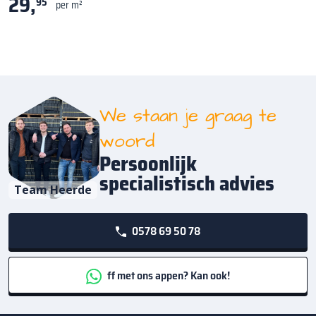
29,
95
per m²
We staan je graag te
woord
Persoonlijk
specialistisch advies
Team Heerde
0578 69 50 78
ff met ons appen? Kan ook!