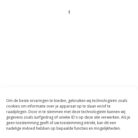
1
Om de beste ervaringen te bieden, gebruiken wij technologieën zoals
cookies om informatie over je apparaat op te slaan en/of te
raadplegen. Door in te stemmen met deze technologieën kunnen wij
We staan je graag te
gegevens zoals surfgedrag of unieke ID's op deze site verwerken. Als je
geen toestemming geeft of uw toestemming intrekt, kan dit een
woord
nadelige invloed hebben op bepaalde functies en mogelijkheden.
Persoonlijk