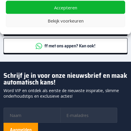
specialistisch advies
Accepteren
Team Heerde
Bekijk voorkeuren
0578 69 50 78
ff met ons appen? Kan ook!
Schrijf je in voor onze nieuwsbrief en maak
automatisch kans!
Word VIP en ontdek als eerste de nieuwste inspiratie, slimme
onderhoudstips en exclusieve acties!