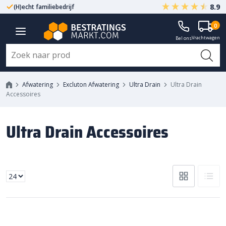
8.9
(H)echt familiebedrijf
Gegarandeerd A-kwaliteit
0
Vrachtwagen
Bel ons
Afwatering
Excluton Afwatering
Ultra Drain
Ultra Drain
Accessoires
Ultra Drain Accessoires