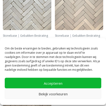
Stonebase
|
Gebakken Bestrating
Stonebase
|
Gebakken Bestrating
Romina bezand getrommeld
Romina bezand ongetrommeld
UWF60
UDF60
Om de beste ervaringen te bieden, gebruiken wij technologieën zoals
cookies om informatie over je apparaat op te slaan en/of te
78,
69,
95
95
per m²
per m²
raadplegen. Door in te stemmen met deze technologieën kunnen wij
gegevens zoals surfgedrag of unieke ID's op deze site verwerken. Als je
geen toestemming geeft of uw toestemming intrekt, kan dit een
nadelige invloed hebben op bepaalde functies en mogelijkheden.
Accepteren
Bekijk voorkeuren