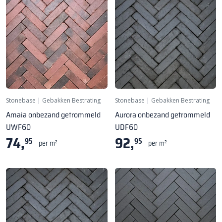
Stonebase
|
Gebakken Bestrating
Stonebase
|
Gebakken Bestrating
Amaia onbezand getrommeld
Aurora onbezand getrommeld
UWF60
UDF60
74,
92,
95
95
per m²
per m²