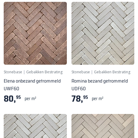
Stonebase
|
Gebakken Bestrating
Stonebase
|
Gebakken Bestrating
Elena onbezand getrommeld
Romina bezand getrommeld
UWF60
UDF60
80,
78,
95
95
per m²
per m²