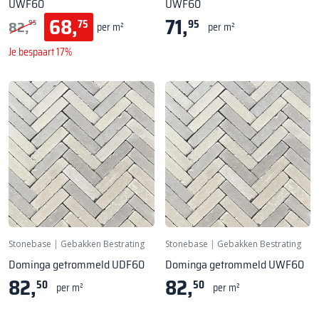
UWF60
UWF60
68,
71,
82,
75
95
95
per m²
per m²
Je bespaart 17%
Stonebase
|
Gebakken Bestrating
Stonebase
|
Gebakken Bestrating
Dominga getrommeld UDF60
Dominga getrommeld UWF60
82,
82,
50
50
per m²
per m²