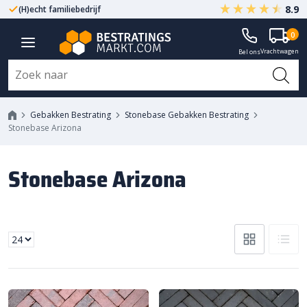
8.9
(H)echt familiebedrijf
Gegarandeerd A-kwaliteit
0
Vrachtwagen
Bel ons
Gebakken Bestrating
Stonebase Gebakken Bestrating
Stonebase Arizona
Stonebase Arizona