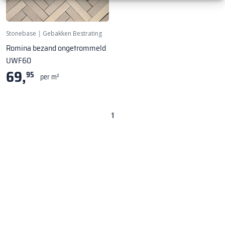
Stonebase
|
Gebakken Bestrating
Romina bezand ongetrommeld
UWF60
69,
95
per m²
1