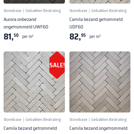
Stonebase
|
Gebakken Bestrating
Stonebase
|
Gebakken Bestrating
Aurora onbezand
Camila bezand getrommeld
ongetrommeld UWF60
UDF60
81,
82,
50
95
per m²
per m²
SALE!
Stonebase
|
Gebakken Bestrating
Stonebase
|
Gebakken Bestrating
Camila bezand getrommeld
Camila bezand ongetrommeld