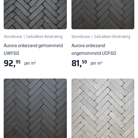
Stonebase
|
Gebakken Bestrating
Stonebase
|
Gebakken Bestrating
Aurora onbezand getrommeld
Aurora onbezand
UWF60
ongetrommeld UDF60
92,
81,
95
50
per m²
per m²