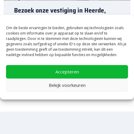
Bezoek onze vestiging in Heerde,
inspiratie binnen én buiten!
Om de beste ervaringen te bieden, gebruiken wij technologieën zoals
Laat je inspireren in ons 2.500 m² experience centre,
cookies om informatie over je apparaat op te slaan en/of te
binnen én buiten. Hier ontdek je de nieuwste
raadplegen. Door in te stemmen met deze technologieën kunnen wij
bestratingstrends, zie je materialen in het echt en krijg
gegevens zoals surfgedrag of unieke ID's op deze site verwerken. Als je
geen toestemming geeft of uw toestemming intrekt, kan dit een
je, als je dat wilt, specialistisch advies van ons team.
nadelige invloed hebben op bepaalde functies en mogelijkheden.
Een rondje samen en de ideeën stromen vanzelf
binnen!
Accepteren
Bekijk Showpresentatie
Bekijk voorkeuren