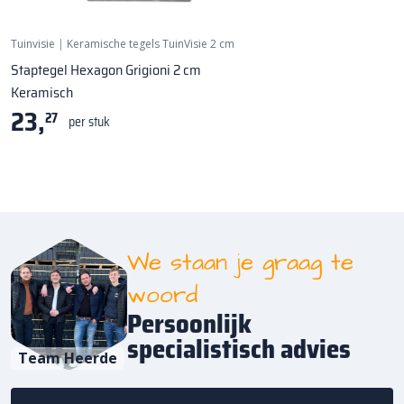
Tuinvisie
|
Keramische tegels TuinVisie 2 cm
Staptegel Hexagon Grigioni 2 cm
Keramisch
23,
27
per stuk
We staan je graag te
woord
Persoonlijk
specialistisch advies
Team Heerde