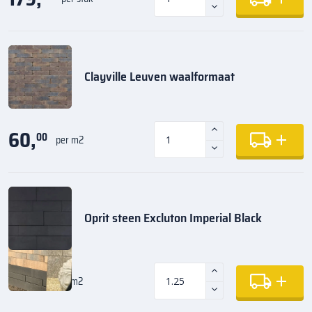
Clayville Leuven waalformaat
60,
00
per m2
Oprit steen Excluton Imperial Black
42,
00
per m2