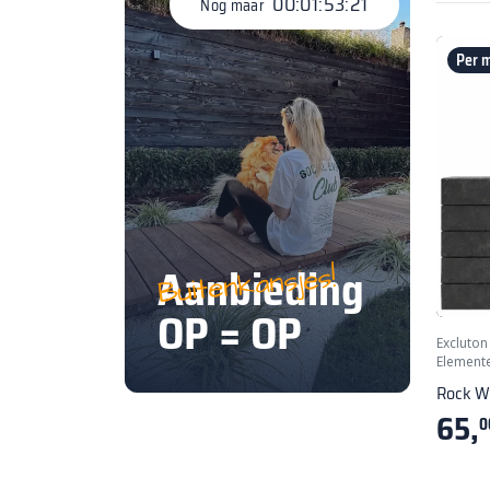
00:01:53:21
Nog maar
Per m
Aanbieding
Buitenkansjes!
OP = OP
Excluton
Element
Rock Wa
65,
0