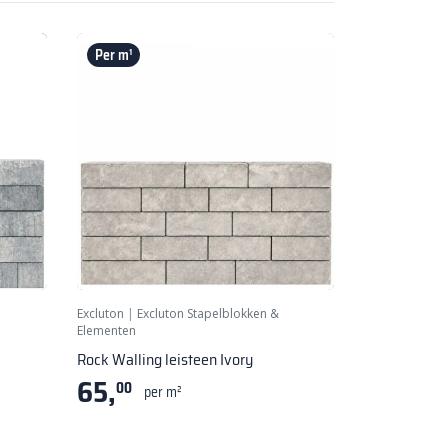
Per m¹
Excluton
|
Excluton Stapelblokken &
Elementen
Rock Walling leisteen Ivory
65,
00
per m²