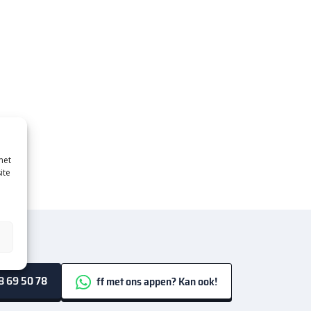
met
ite
 69 50 78
ff met ons appen? Kan ook!