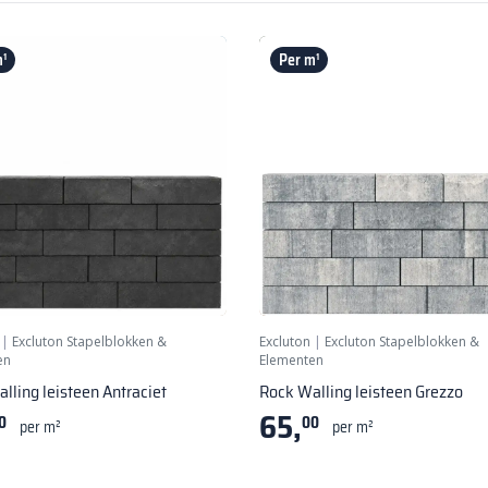
¹
Per m¹
|
Excluton Stapelblokken &
Excluton
|
Excluton Stapelblokken &
en
Elementen
lling leisteen Antraciet
Rock Walling leisteen Grezzo
65,
0
00
per m²
per m²