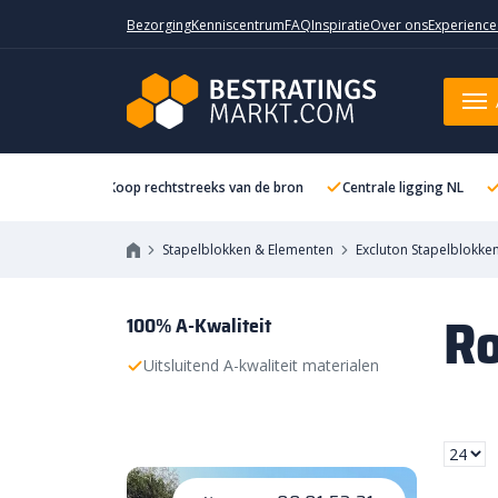
Bezorging
Kenniscentrum
FAQ
Inspiratie
Over ons
Experience
Koop rechtstreeks van de bron
Centrale ligging NL
Stapelblokken & Elementen
Excluton Stapelblokke
Ro
100% A-Kwaliteit
Uitsluitend A-kwaliteit materialen