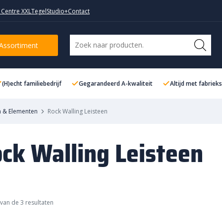
 Centre XXL
TegelStudio+
Contact
Assortiment
(H)echt familiebedrijf
Gegarandeerd A-kwaliteit
Altijd met fabriek
n & Elementen
Rock Walling Leisteen
ck Walling Leisteen
van de 3 resultaten