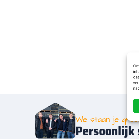
Om 
inf
dez
ver
nad
We staan je gra
Persoonlijk 