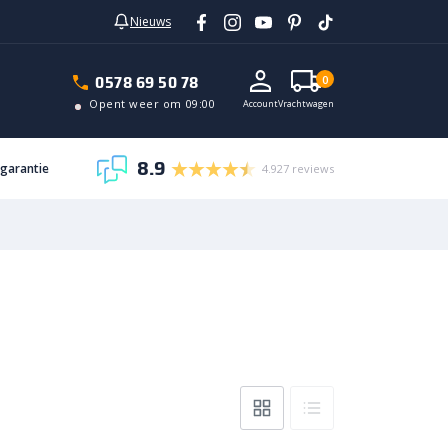
Nieuws
0578 69 50 78
0
Opent weer om 09:00
Account
Vrachtwagen
8.9
sgarantie
4.927 reviews