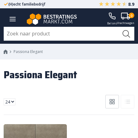
8.9
(H)echt familiebedrijf
Gegarandeerd A-kwaliteit
0
Vrachtwagen
Bel ons
Passiona Elegant
Passiona Elegant