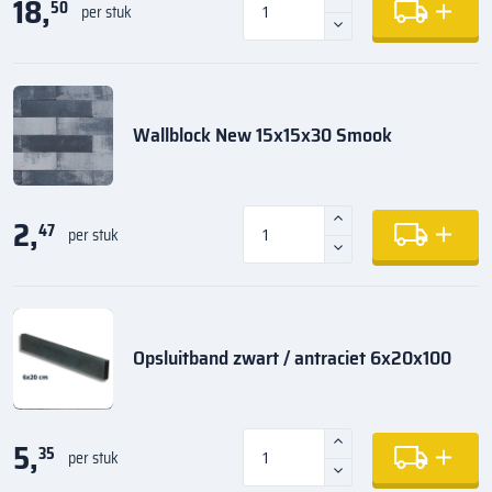
18,
50
per stuk
Wallblock New 15x15x30 Smook
2,
47
per stuk
Opsluitband zwart / antraciet 6x20x100
5,
35
per stuk