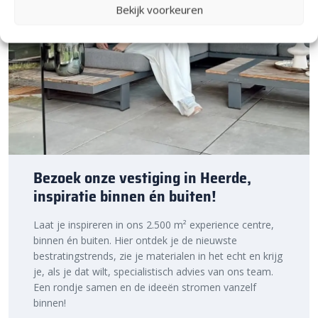
Bekijk voorkeuren
Passiona tegels van heel Nederland vindt. Dankzij ons grote
netwerk kunnen wij je altijd de beste prijs bieden. Met de
Passiona elegant 60x60x3 cm betontegel
krijg je niet alleen
kwaliteit, maar ook een tegel die makkelijk te onderhouden is en
jarenlang meegaat. Bestel snel en geniet van de snelle levering!
Bezoek onze vestiging in Heerde,
inspiratie binnen én buiten!
Laat je inspireren in ons 2.500 m² experience centre,
binnen én buiten. Hier ontdek je de nieuwste
bestratingstrends, zie je materialen in het echt en krijg
je, als je dat wilt, specialistisch advies van ons team.
Een rondje samen en de ideeën stromen vanzelf
binnen!