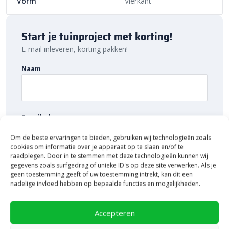
Vorm
Vierkant
Dankzij het gebruik van de hydrofobe laag, de UV-bestendige
topcoating en de geborstelde afwerking zijn de
Passiona tegels
niet alleen mooi, maar ook uiterst functioneel. De tegels blijven
Start je tuinproject met korting!
lang in topconditie, zelfs bij intensief gebruik. Bestel deze tegels
E-mail inleveren, korting pakken!
gemakkelijk online en geniet van de luxe uitstraling in jouw tuin.
Veelzijdige toepassing van Passiona elegant
Naam
De
Passiona elegant 60x60x3 cm betontegel
is niet alleen
geschikt voor grote terrassen, maar ook voor kleinere
tuinprojecten. Of je nu kiest voor een strak modern terras of een
E-mailadres
meer landelijke uitstraling met bredere voegen, de Passiona
Om de beste ervaringen te bieden, gebruiken wij technologieën zoals
elegant biedt talloze mogelijkheden. Door de hoge kwaliteit en
cookies om informatie over je apparaat op te slaan en/of te
duurzaamheid zijn deze tegels een investering waar je jarenlang
raadplegen. Door in te stemmen met deze technologieën kunnen wij
plezier van hebt. Bekijk ons volledige assortiment op
gegevens zoals surfgedrag of unieke ID's op deze site verwerken. Als je
geen toestemming geeft of uw toestemming intrekt, kan dit een
Bestratingsmarkt.com en kies uit verschillende kleuren en stijlen
nadelige invloed hebben op bepaalde functies en mogelijkheden.
om jouw tuin helemaal naar wens te maken.
Meer voordelen bij bestratingsmarkt.com
Accepteren
Bij Bestratingsmarkt.com garanderen we dat je de goedkoopste