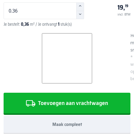
19,
19
incl. BTW
Je bestelt:
0,36
m²
/ Je ontvangt
1
stuk(s)
H
m
sn
*
w
o
b
Toevoegen aan vrachtwagen
Maak compleet