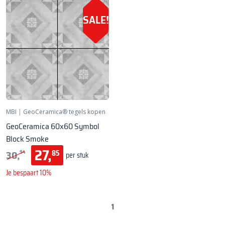
SALE!
MBI
|
GeoCeramica® tegels kopen
GeoCeramica 60x60 Symbol
Block Smoke
27,
30,
85
94
per stuk
Je bespaart 10%
1