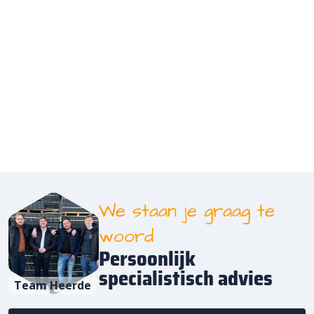
We staan je graag te
woord
Persoonlijk
specialistisch advies
Team Heerde