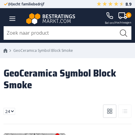
8.9
(H)echt familiebedrijf
Gegarandeerd A-kwaliteit
0
Vrachtwagen
Bel ons
GeoCeramica Symbol Block Smoke
GeoCeramica Symbol Block
Smoke