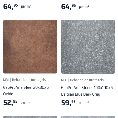
64,
64,
95
95
per m²
per m²
MBI
|
Behandelde tuintegels
MBI
|
Behandelde tuintegels
GeoProArte Steel 20x30x6
GeoProArte Stones 100x100x6
Oxido
Belgian Blue Dark Grey
52,
59,
95
95
per m²
per m²