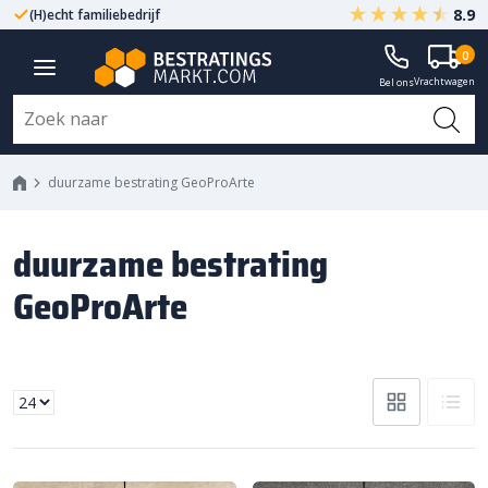
8.9
(H)echt familiebedrijf
Gegarandeerd A-kwaliteit
0
Vrachtwagen
Bel ons
duurzame bestrating GeoProArte
duurzame bestrating
GeoProArte