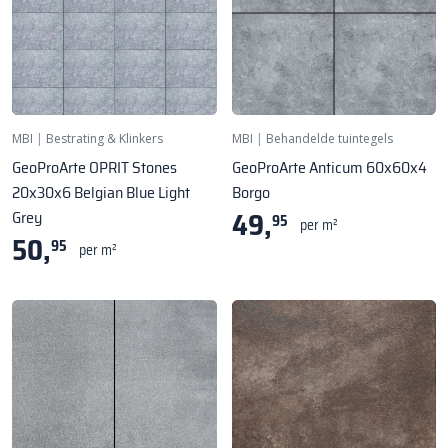
MBI
|
Bestrating & Klinkers
MBI
|
Behandelde tuintegels
GeoProArte OPRIT Stones
GeoProArte Anticum 60x60x4
20x30x6 Belgian Blue Light
Borgo
49,
Grey
95
per m²
50,
95
per m²