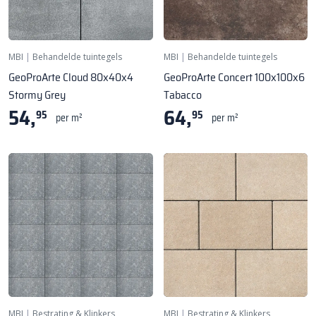
MBI
|
Behandelde tuintegels
MBI
|
Behandelde tuintegels
GeoProArte Cloud 80x40x4
GeoProArte Concert 100x100x6
Stormy Grey
Tabacco
54,
64,
95
95
per m²
per m²
MBI
|
Bestrating & Klinkers
MBI
|
Bestrating & Klinkers