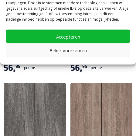
raadplegen. Door in te stemmen met deze technologieën kunnen wij
gegevens zoals surfgedrag of unieke ID's op deze site verwerken. Als je
geen toestemming geeft of uw toestemming intrekt, kan dit een
nadelige invloed hebben op bepaalde functies en mogelijkheden.
Accepteren
MBI
|
Behandelde tuintegels
MBI
|
Behandelde tuintegels
GeoProArte Wood 120x30
GeoProArte Wood 120x30 Dark
Bekijk voorkeuren
Beige Oak
Oak
56,
56,
95
95
per m²
per m²