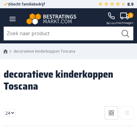
8.9
(H)echt familiebedrijf
Gegarandeerd A-kwaliteit
0
Vrachtwagen
Bel ons
decoratieve kinderkoppen Toscana
decoratieve kinderkoppen
Toscana