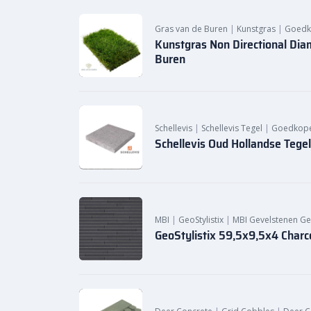
Gras van de Buren
|
Kunstgras
|
Goedk
Kunstgras Non Directional Di
Buren
Schellevis
|
Schellevis Tegel
|
Goedkope 
Schellevis Oud Hollandse Tege
MBI
|
GeoStylistix
|
MBI Gevelstenen Geo
GeoStylistix 59,5x9,5x4 Charc