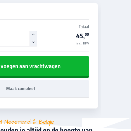
Totaal
45,
00
incl. BTW
voegen aan vrachtwagen
Maak compleet
el Nederland & België
ouden je altijd op de hoogte van