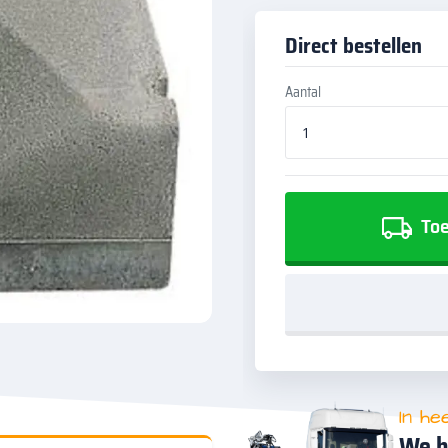
Direct bestellen
Aantal
Toe
In he
We h