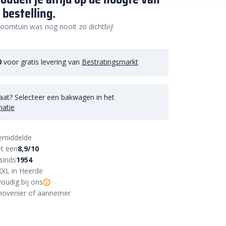
 bestelling.
oomtuin was nog nooit zo dichtbij!
0
voor gratis levering van
Bestratingsmarkt
aat? Selecteer een bakwagen in het
matie
emiddelde
t een
8,9/10
sinds
1954
XXL in Heerde
oudig bij ons
r, hovenier of aannemer