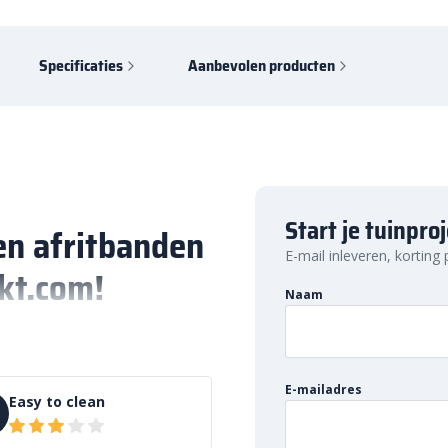
Specificaties
Aanbevolen producten
Start je tuinpro
en afritbanden
E-mail inleveren, korting
kt.com!
Naam
al gebruikt voor het aanleggen
chillende maten en stijlen,
rschillende textuurpatronen
E-mailadres
k beton dat bestand is tegen veel
Easy to clean
uur. Ze kunnen worden gebruikt