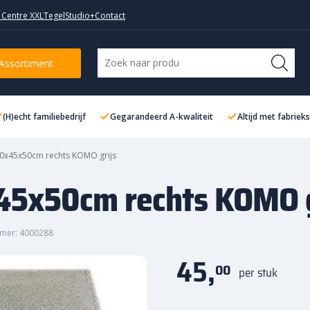
 Centre XXL
TegelStudio+
Contact
s KOMO grijs
Assortiment
(H)echt familiebedrijf
Gegarandeerd A-kwaliteit
Altijd met fabriek
20x45x50cm rechts KOMO grijs
x45x50cm rechts KOMO g
mer: 4000288
45,
00
per stuk