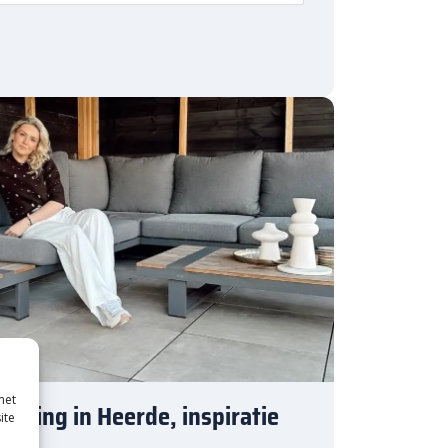
met
tiging in Heerde, inspiratie
ite
n!