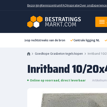
Bezorging
Kenniscentrum
FAQ
Inspiratie
Over ons
Experience
Inritband 10/20x45x50cm recht
Koop rechtstreeks van de bron
Centrale ligging NL
Goedkope Grasbeton tegels kopen
Inritband 10/
Inritband 10/20
Online op voorraad, direct leverbaar
Artikelnum