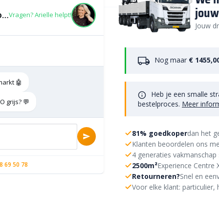
jouw
Inritband 10/20x45x50cm rechts KOMO grijs
Vragen? Arielle helpt!
Jouw dr
Nog maar
€ 1455,0
markt 🤖
Heb je een smalle str
 grijs? 💬
bestelproces.
Meer infor
81% goedkoper
dan het g
Klanten beoordelen ons me
4 generaties vakmanschap 
8 69 50 78
2500m²
Experience Centre 
Retourneren?
Snel en eenv
Voor elke klant: particulie