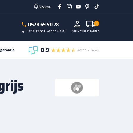
Nieuws
In vrachtwagen
0578 69 50 78
0
Bereikbaar vanaf 09:00
Account
Vrachtwagen
8.9
sgarantie
4.927 reviews
rijs