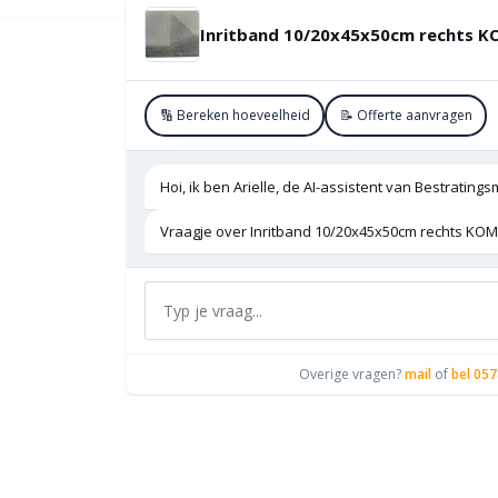
🔢 Bereken hoeveelheid
📝 Offerte aanvragen
Hoi, ik ben Arielle, de AI-assistent van Bestratings
Vraagje over Inritband 10/20x45x50cm rechts KOMO
Overige vragen?
mail
of
bel 057