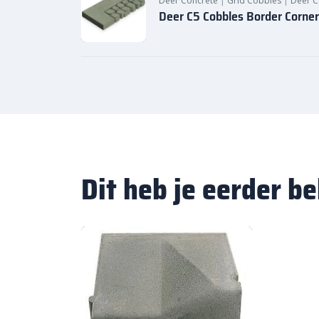
Deer Concrete
|
Grid Cobbles
|
Deer C
Deer C5 Cobbles Border Corner
Dit heb je eerder b