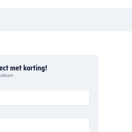
ject met korting!
 pakken!