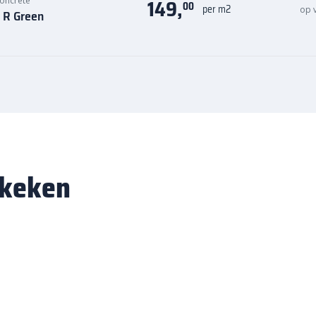
149,
oncrete
00
per m2
op 
 R Green
ekeken