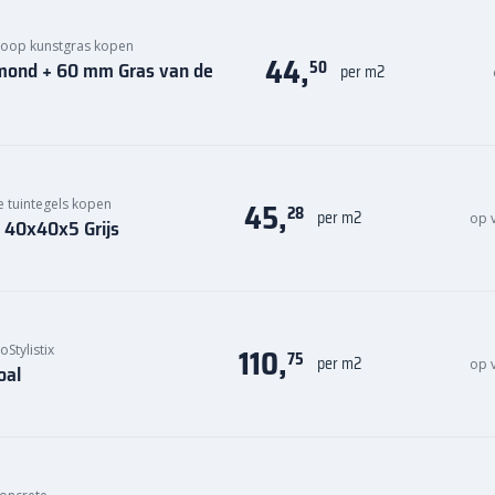
oop kunstgras kopen
44,
amond + 60 mm Gras van de
50
per m2
45,
tuintegels kopen
28
per m2
op 
l 40x40x5 Grijs
110,
Stylistix
75
per m2
op 
oal