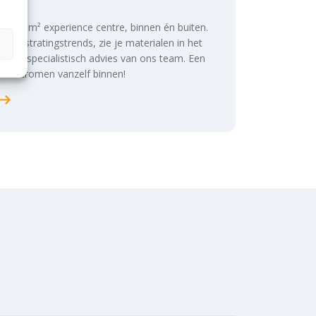
s 2.500 m² experience centre, binnen én buiten.
te bestratingstrends, zie je materialen in het
at wilt, specialistisch advies van ons team. Een
ën stromen vanzelf binnen!