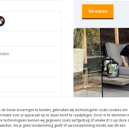
 om een nieuwe oprit aan te
 oprit 10/20 x 45×50 cm grijs.
sluitstuk rechts en tussenstukken
.
anden
x45 cm
de beste ervaringen te bieden, gebruiken wij technologieën zoals cookies om
ormatie over je apparaat op te slaan en/of te raadplegen. Door in te stemmen 
Bezoek onze ves
e technologieën kunnen wij gegevens zoals surfgedrag of unieke ID's op deze s
binnen én buite
werken. Als je geen toestemming geeft of uw toestemming intrekt, kan dit een