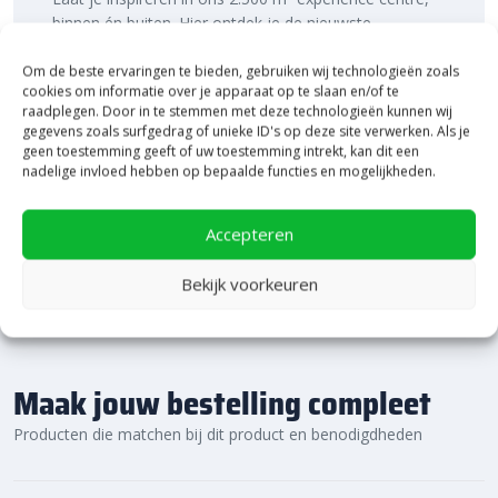
binnen én buiten. Hier ontdek je de nieuwste
bestratingstrends, zie je materialen in het echt en krijg
je, als je dat wilt, specialistisch advies van ons team.
Om de beste ervaringen te bieden, gebruiken wij technologieën zoals
cookies om informatie over je apparaat op te slaan en/of te
Een rondje samen en de ideeën stromen vanzelf
raadplegen. Door in te stemmen met deze technologieën kunnen wij
binnen!
gegevens zoals surfgedrag of unieke ID's op deze site verwerken. Als je
geen toestemming geeft of uw toestemming intrekt, kan dit een
Bekijk Showpresentatie
nadelige invloed hebben op bepaalde functies en mogelijkheden.
Accepteren
Bekijk voorkeuren
Maak jouw bestelling compleet
Producten die matchen bij dit product en benodigdheden