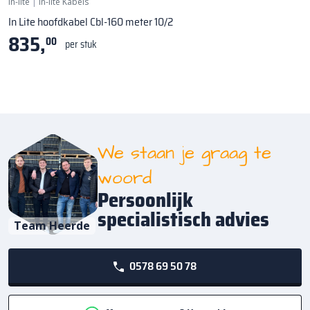
in-lite
|
In-lite Kabels
In Lite hoofdkabel Cbl-160 meter 10/2
835,
00
per stuk
We staan je graag te
woord
Persoonlijk
specialistisch advies
Team Heerde
0578 69 50 78