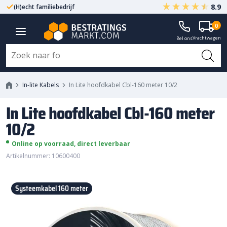
8.9
(H)echt familiebedrijf
Gegarandeerd A-kwaliteit
In Lite hoofdkabel Cbl-160 meter
0
Vrachtwagen
10/2
Bel ons
In-lite Kabels
In Lite hoofdkabel Cbl-160 meter 10/2
In Lite hoofdkabel Cbl-160 meter
10/2
Online op voorraad, direct leverbaar
Artikelnummer: 10600400
Systeemkabel 160 meter