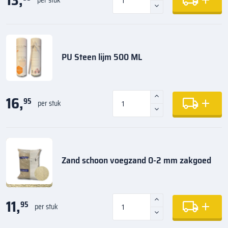
13,
per stuk
PU Steen lijm 500 ML
16,
95
per stuk
Zand schoon voegzand 0-2 mm zakgoed
11,
95
per stuk