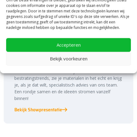
cookies om informatie over je apparaat op te slaan en/of te
raadplegen. Door in te stemmen met deze technologieën kunnen wij
gegevens zoals surfgedrag of unieke ID's op deze site verwerken. Als je
geen toestemming geeft of uw toestemming intrekt, kan dit een
nadelige invloed hebben op bepaalde functies en mogelijkheden.
Bezoek onze vestiging in Heerde,
Accepteren
inspiratie binnen én buiten!
Bekijk voorkeuren
Laat je inspireren in ons 2.500 m² experience centre,
binnen én buiten. Hier ontdek je de nieuwste
bestratingstrends, zie je materialen in het echt en krijg
je, als je dat wilt, specialistisch advies van ons team.
Een rondje samen en de ideeën stromen vanzelf
binnen!
Bekijk Showpresentatie