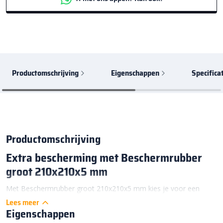
Productomschrijving
Eigenschappen
Specifica
Productomschrijving
Extra bescherming met Beschermrubber
groot 210x210x5 mm
Met Beschermrubber groot 210x210x5 mm kies je voor een
praktische accessoire. Het helpt om de ondergrond onder
Lees meer
Eigenschappen
terrasdragers
goed te beschermen. Deze uitvoering vormt een