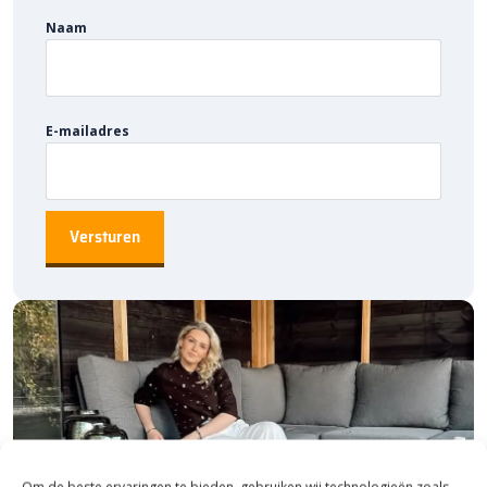
Bij Bestratingsmarkt.com ben je ook nog eens verzekerd van de
beste prijs in Nederland. Dankzij onze ruime voorraad en snelle
Naam
levering kun je ook nog eens snel starten met jouw tuinproject.
Bestel daarom vandaag nog en ontdek de kwaliteit en voordelige
prijzen van
Solidor accessoires
bij Bestratingsmarkt.com.
E-mailadres
Om de beste ervaringen te bieden, gebruiken wij technologieën zoals