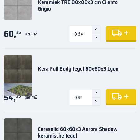
Keramiek TRE 80x80x3 cm Cilento
Grigio
60,
25
per m2
Kera Full Body tegel 60x60x3 Lyon
54,
95
per m2
Cerasolid 60x60x3 Aurora Shadow
keramische tegel