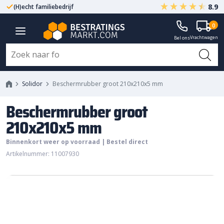
8.9
(H)echt familiebedrijf
Gegarandeerd A-kwaliteit
Beschermrubber groot 210x210x5
0
Vrachtwagen
mm
Bel ons
Solidor
Beschermrubber groot 210x210x5 mm
Beschermrubber groot
210x210x5 mm
Binnenkort weer op voorraad | Bestel direct
Artikelnummer: 11007930