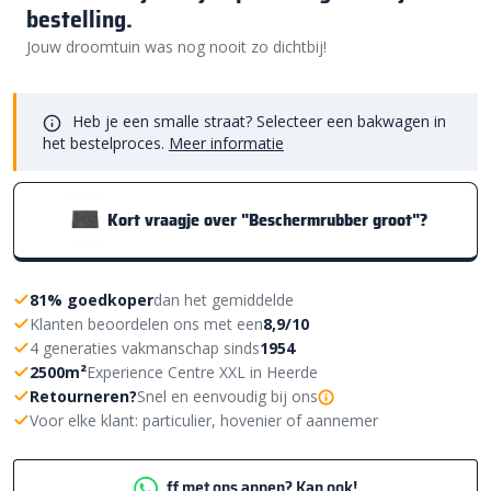
bestelling.
Jouw droomtuin was nog nooit zo dichtbij!
Heb je een smalle straat? Selecteer een bakwagen in
het bestelproces.
Meer informatie
Kort vraagje over "Beschermrubber groot"?
81% goedkoper
dan het gemiddelde
Klanten beoordelen ons met een
8,9/10
4 generaties vakmanschap sinds
1954
2500m²
Experience Centre XXL in Heerde
Retourneren?
Snel en eenvoudig bij ons
Voor elke klant: particulier, hovenier of aannemer
ff met ons appen? Kan ook!