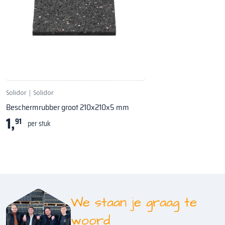
Solidor
|
Solidor
Beschermrubber groot 210x210x5 mm
1,
91
per stuk
We staan je graag te
woord