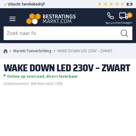
8.9
(H)echt familiebedrijf
Gegarandeerd A-kwaliteit
0
WAKE DOWN LED 230V - ZWART
Vrachtwagen
Bel ons
Maretti Tuinverlichting
WAKE DOWN LED 230V – ZWART
WAKE DOWN LED 230V – ZWART
Online op voorraad, direct leverbaar
Artikelnummer: BM-MarretiXL1008