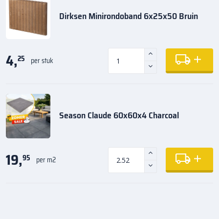
Dirksen Minirondoband 6x25x50 Bruin
4,
25
per stuk
Season Claude 60x60x4 Charcoal
19,
95
per m2