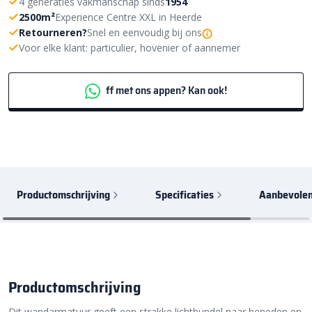
4 generaties vakmanschap sinds
1954
2500m²
Experience Centre XXL in Heerde
Retourneren?
Snel en eenvoudig bij ons
Voor elke klant: particulier, hovenier of aannemer
ff met ons appen? Kan ook!
Productomschrijving
Specificaties
Aanbevolen
Productomschrijving
Dit wandarmatuur geeft een strakke lichtbundel naar beneden en