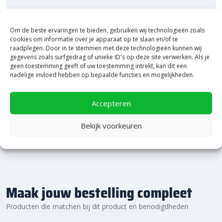
Laat je inspireren in ons 2.500 m² experience centre,
binnen én buiten. Hier ontdek je de nieuwste
Om de beste ervaringen te bieden, gebruiken wij technologieën zoals
bestratingstrends, zie je materialen in het echt en krijg
cookies om informatie over je apparaat op te slaan en/of te
je, als je dat wilt, specialistisch advies van ons team.
raadplegen. Door in te stemmen met deze technologieën kunnen wij
Een rondje samen en de ideeën stromen vanzelf
gegevens zoals surfgedrag of unieke ID's op deze site verwerken. Als je
geen toestemming geeft of uw toestemming intrekt, kan dit een
binnen!
nadelige invloed hebben op bepaalde functies en mogelijkheden.
Bekijk Showpresentatie
Accepteren
Bekijk voorkeuren
Maak jouw bestelling compleet
Producten die matchen bij dit product en benodigdheden