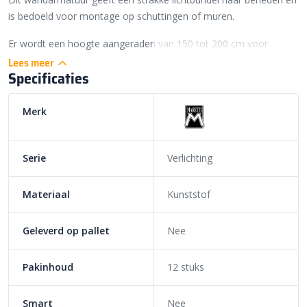
is bedoeld voor montage op schuttingen of muren.
Er wordt een hoogte aangeraden van 150 tot 200 cm voor
optimale verlichten van bovenaf van beplanting bijvoorbeeld.
Lees meer
Specificaties
De producteigenschappen van de Wake Down
Led
Merk
7W
230V
Serie
Verlichting
Zwart
Materiaal
Kunststof
Geleverd op pallet
Nee
Pakinhoud
12 stuks
Smart
Nee