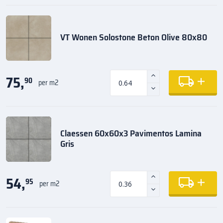
VT Wonen Solostone Beton Olive 80x80
75,
90
per m2
Claessen 60x60x3 Pavimentos Lamina
Gris
54,
95
per m2