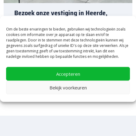
Bezoek onze vestiging in Heerde,
inspiratie binnen én buiten!
Om de beste ervaringen te bieden, gebruiken wij technologieën zoals
Laat je inspireren in ons 2.500 m² experience centre,
cookies om informatie over je apparaat op te slaan en/of te
binnen én buiten. Hier ontdek je de nieuwste
raadplegen. Door in te stemmen met deze technologieën kunnen wij
gegevens zoals surfgedrag of unieke ID's op deze site verwerken. Als je
bestratingstrends, zie je materialen in het echt en krijg
geen toestemming geeft of uw toestemming intrekt, kan dit een
je, als je dat wilt, specialistisch advies van ons team.
nadelige invloed hebben op bepaalde functies en mogelijkheden.
Een rondje samen en de ideeën stromen vanzelf
binnen!
Accepteren
Bekijk Showpresentatie
Bekijk voorkeuren