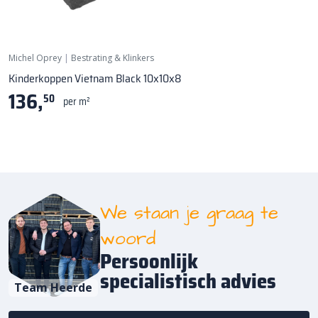
Michel Oprey
|
Bestrating & Klinkers
Kinderkoppen Vietnam Black 10x10x8
136,
50
per m²
We staan je graag te
woord
Persoonlijk
specialistisch advies
Team Heerde