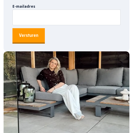
kiest voor een robuust pad of een stijlvol terras, deze
E-mailadres
kinderkoppen kunnen altijd.
Bestratingsmarkt.com: de beste prijs,
snelle levering
Bij Bestratingsmarkt.com ben je ook nog eens verzekerd van de
laagste prijs in Nederland. Dankzij onze ruime voorraad en snelle
levering kun je ook nog eens snel starten met jouw tuinproject.
Bestel daarom vandaag nog en ontdek de kwaliteit en voordelige
prijzen
natuursteen kinderkoppen
bij Bestratingsmarkt.com.