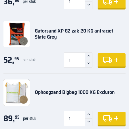
36,
80
per stuk
Gatorsand XP G2 zak 20 KG antraciet
Slate Grey
52,
95
per stuk
Ophoogzand Bigbag 1000 KG Excluton
89,
95
per stuk