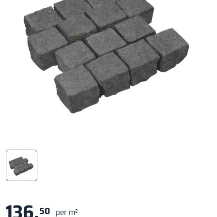
136,
50
per m²